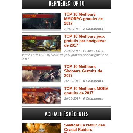
Dernières Top 10
TOP 10 Meilleurs
MMORPG gratuits de
2017
24/10/2017 -
2 Comments
TOP 10 Meilleurs jeux
gratuits par navigateur
de 2017
23/10/2017 -
Commentaires
fermés
sur TOP 10 Meilleurs jeux gratuits par navigateur de
2017
TOP 10 Meilleurs
Shooters Gratuits de
2017
26/09/2017 -
0 Comments
TOP 10 Meilleurs MOBA
gratuits de 2017
20/09/2017 -
0 Comments
Actualités Récentes
Seafight Le retour des
Crystal Raiders