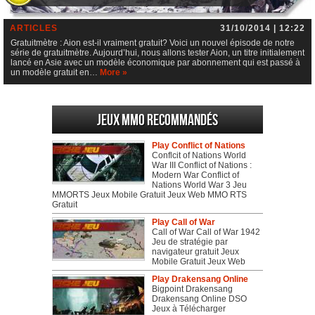
ARTICLES
31/10/2014 | 12:22
Gratuitmètre : Aion est-il vraiment gratuit? Voici un nouvel épisode de notre
série de gratuitmètre. Aujourd’hui, nous allons tester Aion, un titre initialement
lancé en Asie avec un modèle économique par abonnement qui est passé à
un modèle gratuit en…
More »
Jeux MMO recommandés
Play Conflict of Nations
Conflcit of Nations World
War III Conflict of Nations :
Modern War Conflict of
Nations World War 3 Jeu
MMORTS Jeux Mobile Gratuit Jeux Web MMO RTS
Gratuit
Play Call of War
Call of War Call of War 1942
Jeu de stratégie par
navigateur gratuit Jeux
Mobile Gratuit Jeux Web
Play Drakensang Online
Bigpoint Drakensang
Drakensang Online DSO
Jeux à Télécharger