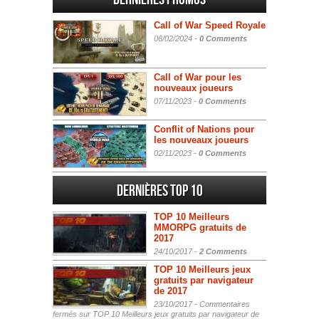
Call of War Speed Royale
06/02/2024 -
0 Comments
Call of War pour les
nouveaux joueurs
07/11/2023 -
0 Comments
Conflit of Nations pour
les nouveaux joueurs
02/11/2023 -
0 Comments
Dernières Top 10
TOP 10 Meilleurs
MMORPG gratuits de
2017
24/10/2017 -
2 Comments
TOP 10 Meilleurs jeux
gratuits par navigateur
de 2017
23/10/2017 -
Commentaires
fermés
sur TOP 10 Meilleurs jeux gratuits par navigateur de