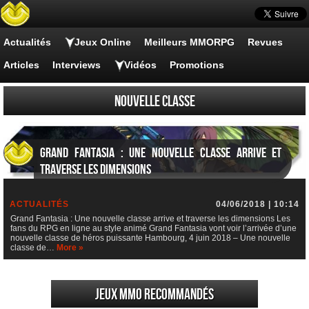
Actualités
Jeux Online
Meilleurs MMORPG
Revues
Articles
Interviews
Vidéos
Promotions
nouvelle classe
Grand Fantasia : Une nouvelle classe arrive et
traverse les dimensions
ACTUALITÉS
04/06/2018 | 10:14
Grand Fantasia : Une nouvelle classe arrive et traverse les dimensions Les
fans du RPG en ligne au style animé Grand Fantasia vont voir l’arrivée d’une
nouvelle classe de héros puissante Hambourg, 4 juin 2018 – Une nouvelle
classe de…
More »
Jeux MMO recommandés