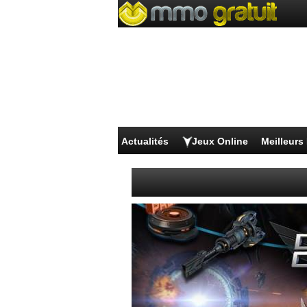
Actualités
Jeux Online
Meilleur