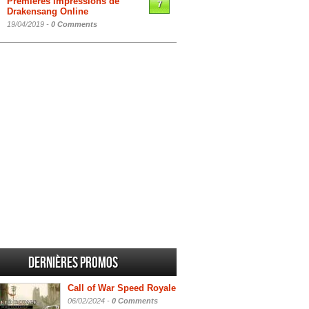
Premières impressions de
7
Drakensang Online
19/04/2019 -
0 Comments
Dernières promos
Call of War Speed Royale
06/02/2024 -
0 Comments