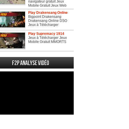
navigateur gratuit Jeux
Mobile Gratuit Jeux Web
Play Drakensang Online
Bigpoint Drakensang
Drakensang Online DSO
Jeux à Télécharger
Play Supremacy 1914
Jeux à Télécharger Jeux
Mobile Gratuit MMORTS
F2P Analyse vidéo