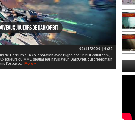
ouveaux joueurs de DarkOrbit
03/11/2020 | 6:22
s de DarkOrbit En collaboration avec Bigpoint et MMOGratuit.com,
x joueurs du MMO spatial par navigateur, DarkOrbit, qui créeront un
 dans l’espace…
More »