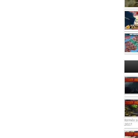
fermés
su
2017