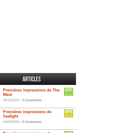
Articles
Premières impressions de The
6.5
West
05/10/2019 -
0 Comments
Premières impressions de
5
Seafight
14/09/2019 -
0 Comments