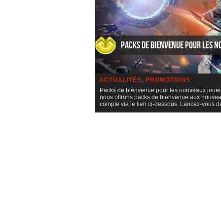
Packs de bienvenue pour les n
ACTUALITÉS
,
PROMOTIONS
Packs de bienvenue pour les nouveaux joueur
nous offrons packs de bienvenue aux nouveau
compte via le lien ci-dessous. Lancez-vous