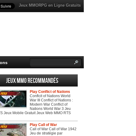
Jeux MMORPG en Ligne Gratuits
ions
Jeux MMO recommandés
Play Conflict of Nations
Conflcit of Nations World
War III Conflict of Nations :
Modern War Conflict of
Nations World War 3 Jeu
 Jeux Mobile Gratuit Jeux Web MMO RTS
Play Call of War
Call of War Call of War 1942
Jeu de stratégie par