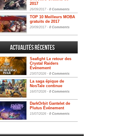
2017
26/09/2017 -
0 Comments
TOP 10 Meilleurs MOBA
gratuits de 2017
20/09/2017 -
0 Comments
Actualités Récentes
Seafight Le retour des
Crystal Raiders
Événement
23/07/2026 -
0 Comments
La saga épique de
NosTale continue
16/07/2026 -
0 Comments
DarkOrbit Gantelet de
Plutus Événement
15/07/2026 -
0 Comments