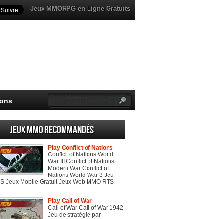
Jeux MMORPG en Ligne Gratuits
ions
Jeux MMO recommandés
Play Conflict of Nations
Conflcit of Nations World
War III Conflict of Nations :
Modern War Conflict of
Nations World War 3 Jeu
 Jeux Mobile Gratuit Jeux Web MMO RTS
Play Call of War
Call of War Call of War 1942
Jeu de stratégie par