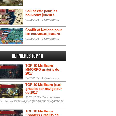
Call of War pour les
nouveaux joueurs
07/11/2023 -
0 Comments
Conflit of Nations pour
les nouveaux joueurs
02/11/2023 -
0 Comments
Dernières Top 10
TOP 10 Meilleurs
MMORPG gratuits de
2017
24/10/2017 -
2 Comments
TOP 10 Meilleurs jeux
gratuits par navigateur
de 2017
23/10/2017 -
Commentaires
r TOP 10 Meilleurs jeux gratuits par navigateur de
TOP 10 Meilleurs
Shooters Gratuits de