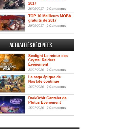
2017
26/09/2017 -
0 Comments
TOP 10 Meilleurs MOBA
gratuits de 2017
20/09/2017 -
0 Comments
Actualités Récentes
Seafight Le retour des
Crystal Raiders
Événement
23/07/2026 -
0 Comments
La saga épique de
NosTale continue
16/07/2026 -
0 Comments
DarkOrbit Gantelet de
Plutus Événement
15/07/2026 -
0 Comments