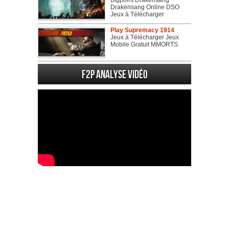
Bigpoint Drakensang
Drakensang Online DSO
Jeux à Télécharger
Play Supremacy 1914
Jeux à Télécharger Jeux
Mobile Gratuit MMORTS
F2P Analyse vidéo