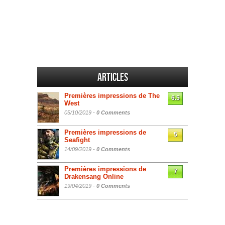
Articles
Premières impressions de The
6.5
West
05/10/2019 -
0 Comments
Premières impressions de
5
Seafight
14/09/2019 -
0 Comments
Premières impressions de
7
Drakensang Online
19/04/2019 -
0 Comments