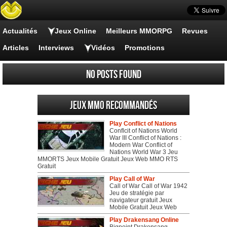
Actualités
Jeux Online
Meilleurs MMORPG
Revues
Articles
Interviews
Vidéos
Promotions
No posts found
Jeux MMO recommandés
Play Conflict of Nations
Conflcit of Nations World
War III Conflict of Nations :
Modern War Conflict of
Nations World War 3 Jeu
MMORTS Jeux Mobile Gratuit Jeux Web MMO RTS
Gratuit
Play Call of War
Call of War Call of War 1942
Jeu de stratégie par
navigateur gratuit Jeux
Mobile Gratuit Jeux Web
Play Drakensang Online