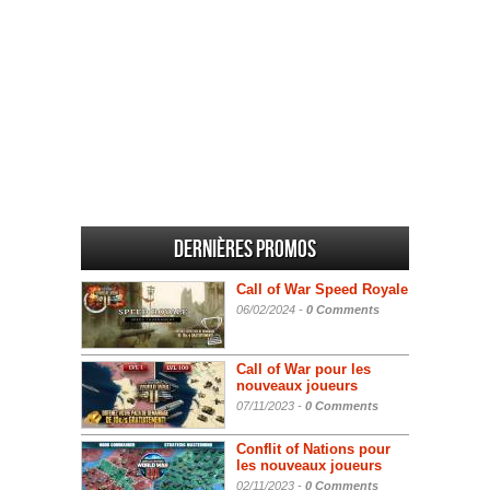
Dernières promos
Call of War Speed Royale
06/02/2024 -
0 Comments
Call of War pour les
nouveaux joueurs
07/11/2023 -
0 Comments
Conflit of Nations pour
les nouveaux joueurs
02/11/2023 -
0 Comments