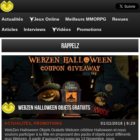
Actualités
Jeux Online
Meilleurs MMORPG
Revues
Articles
Interviews
Vidéos
Promotions
RAPPELZ
WebZen Halloween Objets Gratuits
ACTUALITÉS
,
PROMOTIONS
01/11/2018 | 6:29
WebZen Halloween Objets Gratuits Webzen célèbre Halloween et nous
voulons participer à la fête en proposant des packs d’objets pour différents
jeux Webzen. À partir d’aujourd’hui jusqu’au 13 Novembre, nous