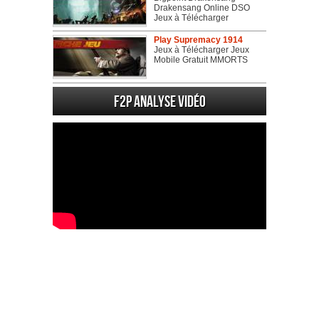
Drakensang Online DSO
Jeux à Télécharger
Play Supremacy 1914
Jeux à Télécharger Jeux
Mobile Gratuit MMORTS
F2P Analyse vidéo