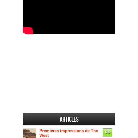
Articles
Premières impressions de The
6.5
West