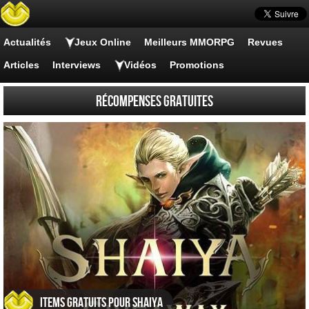
Actualités
Jeux Online
Meilleurs MMORPG
Revues
Articles
Interviews
Vidéos
Promotions
Récompenses gratuites
Items gratuits pour Shaiya