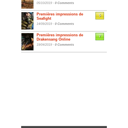
05/10/2019 -
0 Comments
Premières impressions de
5
Seafight
14/09/2019 -
0 Comments
Premières impressions de
7
Drakensang Online
19/04/2019 -
0 Comments