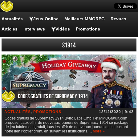
Actualités
Jeux Online
Meilleurs MMORPG
Revues
Articles
Interviews
Vidéos
Promotions
S1914
Codes gratuits de Supremacy 1914
ACTUALITÉS
,
PROMOTIONS
18/12/2020 | 9:42
Codes gratuits de Supremacy 1914 Bytro Labs GmbH et MMOGratuit.com
proposent aux offrir de nouveaux joueurs de Supremacy 1914 ce package
de jeu totalement gratuit, tous les offrir de nouveaux joueurs qui utiliseront
notre lien l’obtiendront. en suivant les instructions….
More »