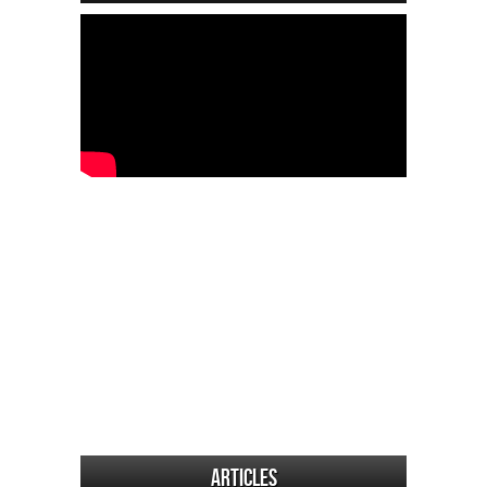
Articles