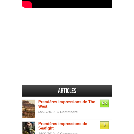
Articles
Premières impressions de The
6.5
West
05/10/2019 -
0 Comments
Premières impressions de
5
Seafight
14/09/2019 -
0 Comments