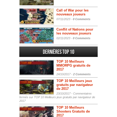
Call of War pour les
nouveaux joueurs
07/11/2023 -
0 Comments
Conflit of Nations pour
les nouveaux joueurs
02/11/2023 -
0 Comments
Dernières Top 10
TOP 10 Meilleurs
MMORPG gratuits de
2017
24/10/2017 -
2 Comments
TOP 10 Meilleurs jeux
gratuits par navigateur
de 2017
23/10/2017 -
Commentaires
fermés
sur TOP 10 Meilleurs jeux gratuits par navigateur de
2017
TOP 10 Meilleurs
Shooters Gratuits de
2017