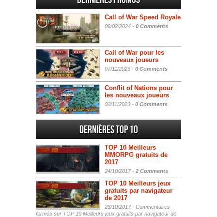
Call of War Speed Royale
06/02/2024 -
0 Comments
Call of War pour les
nouveaux joueurs
07/11/2023 -
0 Comments
Conflit of Nations pour
les nouveaux joueurs
02/11/2023 -
0 Comments
Dernières Top 10
TOP 10 Meilleurs
MMORPG gratuits de
2017
24/10/2017 -
2 Comments
TOP 10 Meilleurs jeux
gratuits par navigateur
de 2017
23/10/2017 -
Commentaires
fermés
sur TOP 10 Meilleurs jeux gratuits par navigateur de