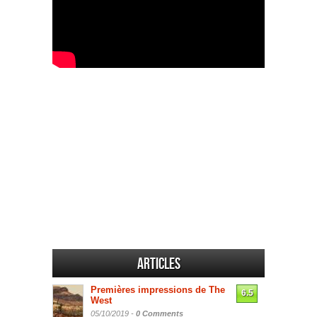
Articles
Premières impressions de The
6.5
West
05/10/2019 -
0 Comments