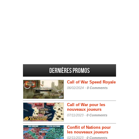
Dernières promos
Call of War Speed Royale
06/02/2024 -
0 Comments
Call of War pour les
nouveaux joueurs
07/11/2023 -
0 Comments
Conflit of Nations pour
les nouveaux joueurs
02/11/2023 -
0 Comments