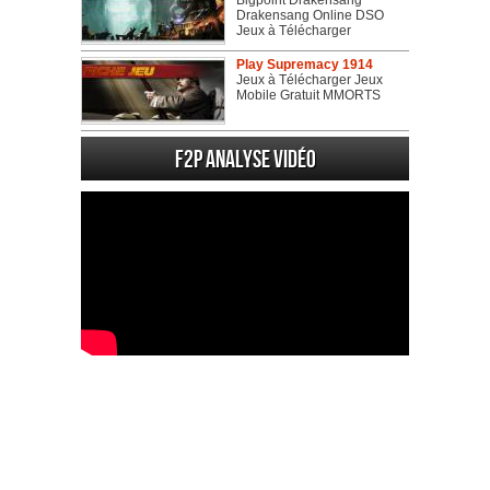
Bigpoint Drakensang
Drakensang Online DSO
Jeux à Télécharger
Play Supremacy 1914
Jeux à Télécharger Jeux
Mobile Gratuit MMORTS
F2P Analyse vidéo