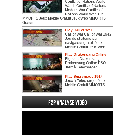
Conflcit of Nations World
War III Conflict of Nations :
Modern War Conflict of
Nations World War 3 Jeu
MMORTS Jeux Mobile Gratuit Jeux Web MMO RTS
Gratuit
Play Call of War
Call of War Call of War 1942
Jeu de stratégie par
navigateur gratuit Jeux
Mobile Gratuit Jeux Web
Play Drakensang Online
Bigpoint Drakensang
Drakensang Online DSO
Jeux à Télécharger
Play Supremacy 1914
Jeux à Télécharger Jeux
Mobile Gratuit MMORTS
F2P Analyse vidéo