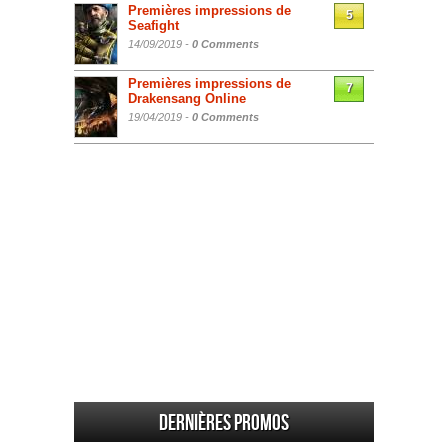
Premières impressions de
5
Seafight
14/09/2019 -
0 Comments
Premières impressions de
7
Drakensang Online
19/04/2019 -
0 Comments
Dernières promos