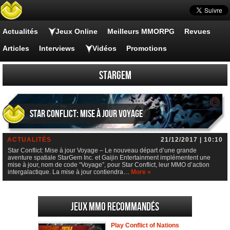
Actualités
Jeux Online
Meilleurs MMORPG
Revues
Articles
Interviews
Vidéos
Promotions
StarGem
Star Conflict: Mise à jour Voyage
ACTUALITÉS
21/12/2017 | 10:10
Star Conflict: Mise à jour Voyage – Le nouveau départ d’une grande
aventure spatiale StarGem Inc. et Gaijin Entertainment implémentent une
mise à jour, nom de code “Voyage”, pour Star Conflict, leur MMO d’action
intergalactique. La mise à jour contiendra…
More »
Jeux MMO recommandés
Play Conflict of Nations