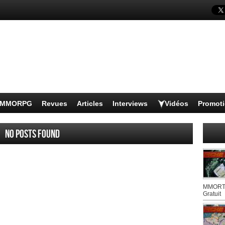
s MMORPG
Revues
Articles
Interviews
Vidéos
Promot
No posts found
MMORTS
Gratuit