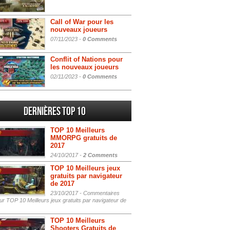
Call of War pour les
nouveaux joueurs
07/11/2023 -
0 Comments
Conflit of Nations pour
les nouveaux joueurs
02/11/2023 -
0 Comments
Dernières Top 10
TOP 10 Meilleurs
MMORPG gratuits de
2017
24/10/2017 -
2 Comments
TOP 10 Meilleurs jeux
gratuits par navigateur
de 2017
23/10/2017 -
Commentaires
r TOP 10 Meilleurs jeux gratuits par navigateur de
TOP 10 Meilleurs
Shooters Gratuits de