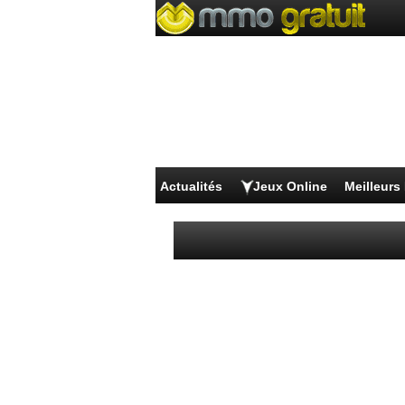
Actualités
Jeux Online
Meilleur