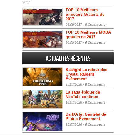
2017
TOP 10 Meilleurs
Shooters Gratuits de
2017
26/09/2017 -
0 Comments
TOP 10 Meilleurs MOBA
gratuits de 2017
20/09/2017 -
0 Comments
Actualités Récentes
Seafight Le retour des
Crystal Raiders
Événement
23/07/2026 -
0 Comments
La saga épique de
NosTale continue
16/07/2026 -
0 Comments
DarkOrbit Gantelet de
Plutus Événement
15/07/2026 -
0 Comments