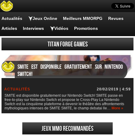
Actualités
Jeux Online
Meilleurs MMORPG
Revues
Articles
Interviews
Vidéos
Promotions
Titan Forge Games
SMITE est disponible gratuitement sur Nintendo
Switch!
ACTUALITÉS
20/02/2019 | 4:59
SMITE est disponible gratuitement sur Nintendo Switch! SMITE passe en
free-to-play sur Nintendo Switch et propose le Cross-Play La Nintendo
Switch est la cinquième plateforme à devenir le théâtre des affrontements
mythologiques intenses de SMITE SMITE, le champ debatai lle…
More »
Jeux MMO recommandés