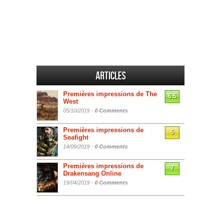
Articles
Premières impressions de The
6.5
West
05/10/2019 -
0 Comments
Premières impressions de
5
Seafight
14/09/2019 -
0 Comments
Premières impressions de
7
Drakensang Online
19/04/2019 -
0 Comments