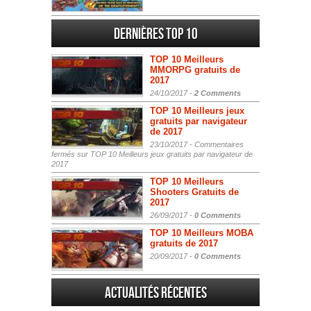
Dernières Top 10
TOP 10 Meilleurs
MMORPG gratuits de
2017
24/10/2017 -
2 Comments
TOP 10 Meilleurs jeux
gratuits par navigateur
de 2017
23/10/2017 -
Commentaires
fermés
sur TOP 10 Meilleurs jeux gratuits par navigateur de
2017
TOP 10 Meilleurs
Shooters Gratuits de
2017
26/09/2017 -
0 Comments
TOP 10 Meilleurs MOBA
gratuits de 2017
20/09/2017 -
0 Comments
Actualités Récentes