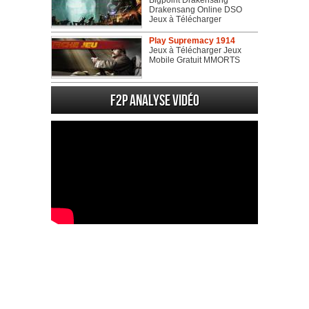
Bigpoint Drakensang
Drakensang Online DSO
Jeux à Télécharger
Play Supremacy 1914
Jeux à Télécharger Jeux
Mobile Gratuit MMORTS
F2P Analyse vidéo