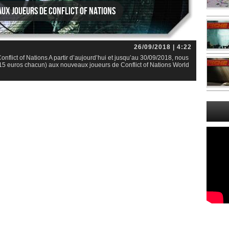
aux joueurs de Conflict of Nations
26/09/2018 | 4:22
nflict of Nations A partir d’aujourd’hui et jusqu’au 30/09/2018, nous
e 15 euros chacun) aux nouveaux joueurs de Conflict of Nations World