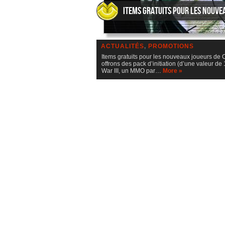
Items gratuits pour les nouve
ACTUALITÉS
,
PROMOTIONS
Items gratuits pour les nouveaux joueurs de Co
offrons des pack d’initiation (d’une valeur d
War III, un MMO par…
More »