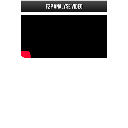
F2P Analyse vidéo