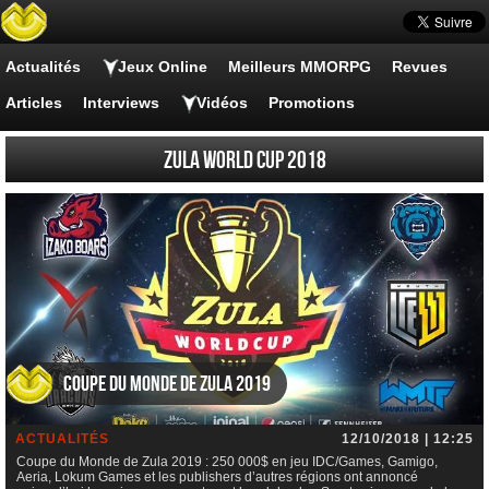
Actualités
Jeux Online
Meilleurs MMORPG
Revues
Articles
Interviews
Vidéos
Promotions
Zula World Cup 2018
Coupe du Monde de Zula 2019
ACTUALITÉS
12/10/2018 | 12:25
Coupe du Monde de Zula 2019 : 250 000$ en jeu IDC/Games, Gamigo,
Aeria, Lokum Games et les publishers d’autres régions ont annoncé