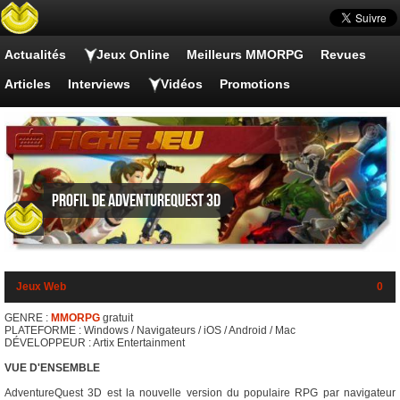
Actualités
Jeux Online
Meilleurs MMORPG
Revues
Articles
Interviews
Vidéos
Promotions
Profil de AdventureQuest 3D
Jeux Web
0
GENRE :
MMORPG
gratuit
PLATEFORME : Windows / Navigateurs / iOS / Android / Mac
DÉVELOPPEUR : Artix Entertainment
VUE D'ENSEMBLE
AdventureQuest 3D est la nouvelle version du populaire RPG par navigateur