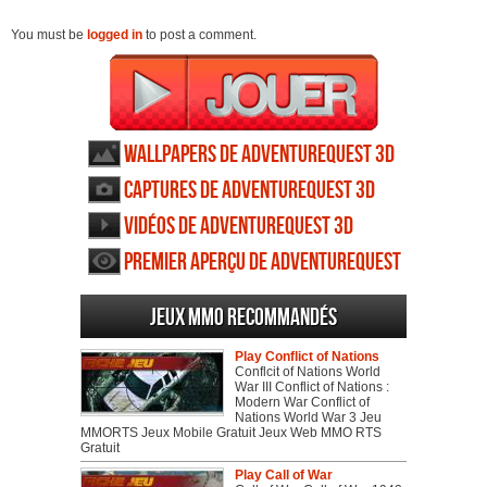
You must be
logged in
to post a comment.
Wallpapers de AdventureQuest 3D
Captures de AdventureQuest 3D
Vidéos de AdventureQuest 3D
Premier aperçu de AdventureQuest
3D
Jeux MMO recommandés
Play Conflict of Nations
Conflcit of Nations World
War III Conflict of Nations :
Modern War Conflict of
Nations World War 3 Jeu
MMORTS Jeux Mobile Gratuit Jeux Web MMO RTS
Gratuit
Play Call of War