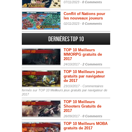
07/11/2023 -
0 Comments
Conflit of Nations pour
les nouveaux joueurs
02/11/2023 -
0 Comments
Dernières Top 10
TOP 10 Meilleurs
MMORPG gratuits de
2017
24/10/2017 -
2 Comments
TOP 10 Meilleurs jeux
gratuits par navigateur
de 2017
23/10/2017 -
Commentaires
fermés
sur TOP 10 Meilleurs jeux gratuits par navigateur de
2017
TOP 10 Meilleurs
Shooters Gratuits de
2017
26/09/2017 -
0 Comments
TOP 10 Meilleurs MOBA
gratuits de 2017