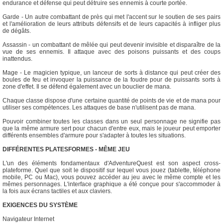
endurance et défense qui peut détruire ses ennemis à courte portée.
Garde - Un autre combattant de près qui met l'accent sur le soutien de ses pairs
et l'amélioration de leurs attributs défensifs et de leurs capacités à infliger plus
de dégâts.
Assassin - un combattant de mêlée qui peut devenir invisible et disparaître de la
vue de ses ennemis. Il attaque avec des poisons puissants et des coups
inattendus.
Mage - Le magicien typique, un lanceur de sorts à distance qui peut créer des
boules de feu et invoquer la puissance de la foudre pour de puissants sorts à
zone d'effet. Il se défend également avec un bouclier de mana.
Chaque classe dispose d'une certaine quantité de points de vie et de mana pour
utiliser ses compétences. Les attaques de base n'utilisent pas de mana.
Pouvoir combiner toutes les classes dans un seul personnage ne signifie pas
que la même armure sert pour chacun d'entre eux, mais le joueur peut emporter
différents ensembles d'armure pour s'adapter à toutes les situations.
DIFFÉRENTES PLATESFORMES - MÊME JEU
L'un des éléments fondamentaux d'AdventureQuest est son aspect cross-
plateforme. Quel que soit le dispositif sur lequel vous jouez (tablette, téléphone
mobile, PC ou Mac), vous pouvez accéder au jeu avec le même compte et les
mêmes personnages. L'interface graphique a été conçue pour s'accommoder à
la fois aux écrans tactiles et aux claviers.
EXIGENCES DU SYSTÈME
Navigateur Internet