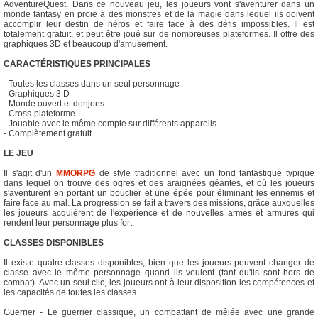
AdventureQuest. Dans ce nouveau jeu, les joueurs vont s'aventurer dans un
monde fantasy en proie à des monstres et de la magie dans lequel ils doivent
accomplir leur destin de héros et faire face à des défis impossibles. Il est
totalement gratuit, et peut être joué sur de nombreuses plateformes. Il offre des
graphiques 3D et beaucoup d'amusement.
CARACTÉRISTIQUES PRINCIPALES
- Toutes les classes dans un seul personnage
- Graphiques 3 D
- Monde ouvert et donjons
- Cross-plateforme
- Jouable avec le même compte sur différents appareils
- Complètement gratuit
LE JEU
Il s'agit d'un
MMORPG
de style traditionnel avec un fond fantastique typique
dans lequel on trouve des ogres et des araignées géantes, et où les joueurs
s'aventurent en portant un bouclier et une épée pour éliminant les ennemis et
faire face au mal. La progression se fait à travers des missions, grâce auxquelles
les joueurs acquièrent de l'expérience et de nouvelles armes et armures qui
rendent leur personnage plus fort.
CLASSES DISPONIBLES
Il existe quatre classes disponibles, bien que les joueurs peuvent changer de
classe avec le même personnage quand ils veulent (tant qu'ils sont hors de
combat). Avec un seul clic, les joueurs ont à leur disposition les compétences et
les capacités de toutes les classes.
Guerrier - Le guerrier classique, un combattant de mêlée avec une grande