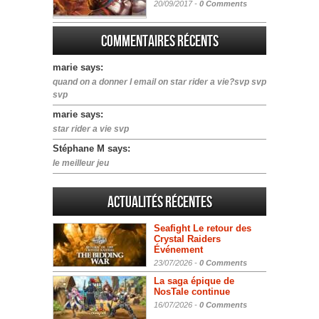
20/09/2017 -
0 Comments
Commentaires récents
marie says:
quand on a donner l email on star rider a vie?svp svp
svp
marie says:
star rider a vie svp
Stéphane M says:
le meilleur jeu
Actualités Récentes
Seafight Le retour des
Crystal Raiders
Événement
23/07/2026 -
0 Comments
La saga épique de
NosTale continue
16/07/2026 -
0 Comments