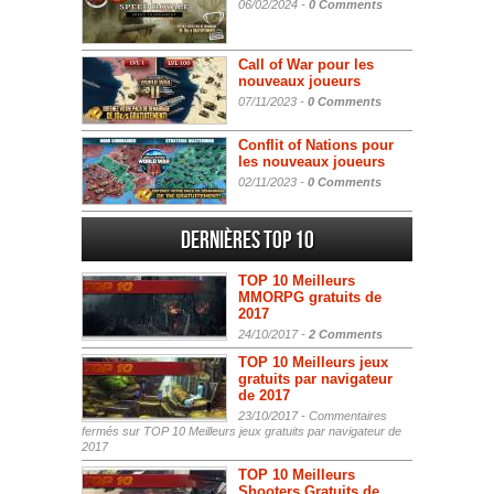
06/02/2024 -
0 Comments
Call of War pour les
nouveaux joueurs
07/11/2023 -
0 Comments
Conflit of Nations pour
les nouveaux joueurs
02/11/2023 -
0 Comments
Dernières Top 10
TOP 10 Meilleurs
MMORPG gratuits de
2017
24/10/2017 -
2 Comments
TOP 10 Meilleurs jeux
gratuits par navigateur
de 2017
23/10/2017 -
Commentaires
fermés
sur TOP 10 Meilleurs jeux gratuits par navigateur de
2017
TOP 10 Meilleurs
Shooters Gratuits de