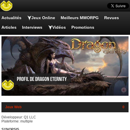
Actualités
Jeux Online
Meilleurs MMORPG
Revues
Articles
Interviews
Vidéos
Promotions
Profil de Dragon Eternity
Jeux Web
0
Développeur: Q1 LLC
Plateforme: multiple
SYNOPSIS