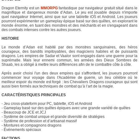
Dragon Eternity est un
MMORPG
fantastique par navigateur gratuit situé dans le
magnifique et dangereux monde d’Adan. Le jeu est jouable depuis n'importe
quel navigateur Internet, ainsi que sur une tablette iOS et Android. Les joueurs
pourront expérimenter un gameplay épique basé sur des quêtes, en explorant le
monde énorme, en tuant des monstres et des méchants et en s'engageant dans
des combats intenses contre les autres joueurs.
HISTOIRE
Le monde d’Adan est habité par des monstres sanguinaires, des héros
courageux, des bandits impitoyables, des magiciens habiles et de puissants
dragons. Les empires de Sadar et Vaalor sont engagés dans une guerre pour la
suprématie. Mais leur ennemi commun, les armées des Dieux Sombres de
Shaab, les a obligé à mettre leurs différences afin de le combattre côte à côte.
Après avoir choisi l'un des deux empires qui s'affrontent, les joueurs pourront
commencer leur voyage dans l'Académie de guerre, un lieu célèbre où le
meilleur espoir du monde est forgé : les Chevaliers Dragons courageux qui sont
aussi bien formés aux techniques de combat qu’à l’art de la magie.
CARACTÉRISTIQUES PRINCIPALES
- Jeu cross-plateform pour PC, tablette, iOS et Android
- Gameplay basé sur des quêtes épiques avec une grande variété de quêtes
- Beaucoup de JCE et JCJ
- Système de combat unique et grande diversité de stratégies
- Système de profession et d’artisanat massif
- Montures et compagnons dragons
- Événements spéciaux
FACTIONS