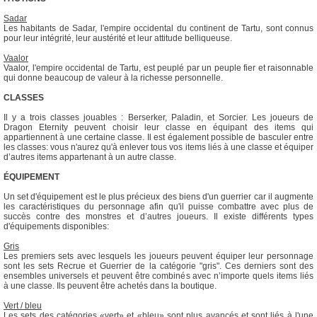
Sadar
Les habitants de Sadar, l'empire occidental du continent de Tartu, sont connus
pour leur intégrité, leur austérité et leur attitude belliqueuse.
Vaalor
Vaalor, l'empire occidental de Tartu, est peuplé par un peuple fier et raisonnable
qui donne beaucoup de valeur à la richesse personnelle.
CLASSES
Il y a trois classes jouables : Berserker, Paladin, et Sorcier. Les joueurs de
Dragon Eternity peuvent choisir leur classe en équipant des items qui
appartiennent à une certaine classe. Il est également possible de basculer entre
les classes: vous n'aurez qu'à enlever tous vos items liés à une classe et équiper
d’autres items appartenant à un autre classe.
ÉQUIPEMENT
Un set d'équipement est le plus précieux des biens d'un guerrier car il augmente
les caractéristiques du personnage afin qu'il puisse combattre avec plus de
succès contre des monstres et d’autres joueurs. Il existe différents types
d'équipements disponibles:
Gris
Les premiers sets avec lesquels les joueurs peuvent équiper leur personnage
sont les sets Recrue et Guerrier de la catégorie "gris". Ces derniers sont des
ensembles universels et peuvent être combinés avec n’importe quels items liés
à une classe. Ils peuvent être achetés dans la boutique.
Vert / bleu
Les sets des catégories «vert» et «bleu» sont plus avancés et sont liés à l'une