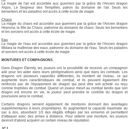
La magie de l'air est accordée aux guerriers par la grâce de l'Ancien dragon
Argos, Le Seigneur des Tempêtes, patron du domaine de l'air. Seuls les
berserkers et les paladins ont accès à cette école de magie.
Chaos
La magie du chaos est accordée aux guerriers par la grâce de l'Ancien dragon
Heyrona, la fille du Chaos, patronne du domaine de chaos. Seuls les berserkers
et les sorciers ont accès à cette école de magie.
Eau
La magie de l'eau est accordée aux guerriers par la grâce de l'Ancien dragon
Midara la maîtresse des eaux, patronne du domaine de l'eau. Seuls les paladins
et sorciers ont accès à cette école de magie.
MONTURES ET COMPAGNONS
Dans Dragon Eternity, les joueurs ont la possibilité de recevoir un compagnon
ailé pour les aider dans leurs pérégrinations ainsi que dans les combats. Les
dragons ont plusieurs capacités différentes, ils montent de niveau, ce qui
augmente leurs caractéristiques de combat, et ils peuvent également être
renforcés par de l'équipement de dragon qui peut être soit acheté ou reçu
comme trophées de combat. Quand un joueur meurt au combat tandis que son
dragon est encore en vie, le joueur peut prendre le contrôle du dragon et
poursuivre ainsi le combat.
Certains dragons servent également de montures donnant des avantages
supplémentaires à leurs propriétaires. Ils augmentent la capacité maximale du
sac à dos, absorbent 1/3 des dégâts infligés par les ennemis et permettent
d'attaquer avec des armes à distance. Pour obtenir une monture, les joueurs
devront d'abord acquérir un certain niveau de réputation.
JCJ