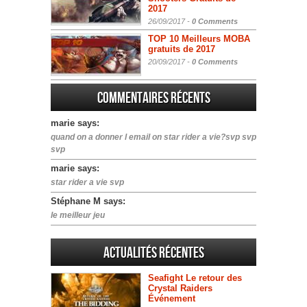
2017
26/09/2017 -
0 Comments
TOP 10 Meilleurs MOBA
gratuits de 2017
20/09/2017 -
0 Comments
Commentaires récents
marie says:
quand on a donner l email on star rider a vie?svp svp
svp
marie says:
star rider a vie svp
Stéphane M says:
le meilleur jeu
Actualités Récentes
Seafight Le retour des
Crystal Raiders
Événement