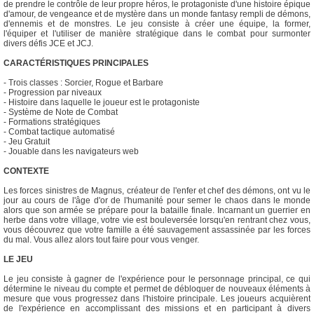
de prendre le contrôle de leur propre héros, le protagoniste d'une histoire épique
d'amour, de vengeance et de mystère dans un monde fantasy rempli de démons,
d'ennemis et de monstres. Le jeu consiste à créer une équipe, la former,
l'équiper et l'utiliser de manière stratégique dans le combat pour surmonter
divers défis JCE et JCJ.
CARACTÉRISTIQUES PRINCIPALES
- Trois classes : Sorcier, Rogue et Barbare
- Progression par niveaux
- Histoire dans laquelle le joueur est le protagoniste
- Système de Note de Combat
- Formations stratégiques
- Combat tactique automatisé
- Jeu Gratuit
- Jouable dans les navigateurs web
CONTEXTE
Les forces sinistres de Magnus, créateur de l'enfer et chef des démons, ont vu le
jour au cours de l'âge d'or de l'humanité pour semer le chaos dans le monde
alors que son armée se prépare pour la bataille finale. Incarnant un guerrier en
herbe dans votre village, votre vie est bouleversée lorsqu'en rentrant chez vous,
vous découvrez que votre famille a été sauvagement assassinée par les forces
du mal. Vous allez alors tout faire pour vous venger.
LE JEU
Le jeu consiste à gagner de l'expérience pour le personnage principal, ce qui
détermine le niveau du compte et permet de débloquer de nouveaux éléments à
mesure que vous progressez dans l'histoire principale. Les joueurs acquièrent
de l'expérience en accomplissant des missions et en participant à divers