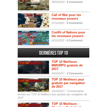
06/02/2024 -
0 Comments
Call of War pour les
nouveaux joueurs
07/11/2023 -
0 Comments
Conflit of Nations pour
les nouveaux joueurs
02/11/2023 -
0 Comments
Dernières Top 10
TOP 10 Meilleurs
MMORPG gratuits de
2017
24/10/2017 -
2 Comments
TOP 10 Meilleurs jeux
gratuits par navigateur
de 2017
23/10/2017 -
Commentaires
fermés
sur TOP 10 Meilleurs jeux gratuits par navigateur de
2017
TOP 10 Meilleurs