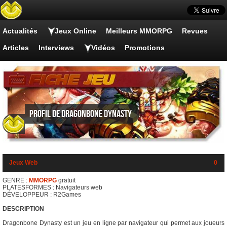
Actualités
Jeux Online
Meilleurs MMORPG
Revues
Articles
Interviews
Vidéos
Promotions
Profil de Dragonbone Dynasty
Jeux Web
0
GENRE :
MMORPG
gratuit
PLATESFORMES : Navigateurs web
DÉVELOPPEUR : R2Games
DESCRIPTION
Dragonbone Dynasty est un jeu en ligne par navigateur qui permet aux joueurs