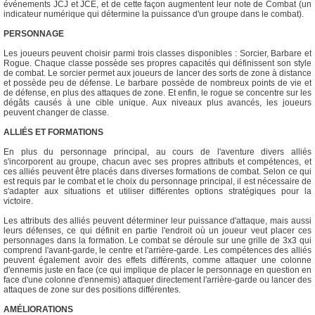
événements JCJ et JCE, et de cette façon augmentent leur note de Combat (un
indicateur numérique qui détermine la puissance d'un groupe dans le combat).
PERSONNAGE
Les joueurs peuvent choisir parmi trois classes disponibles : Sorcier, Barbare et
Rogue. Chaque classe possède ses propres capacités qui définissent son style
de combat. Le sorcier permet aux joueurs de lancer des sorts de zone à distance
et possède peu de défense. Le barbare possède de nombreux points de vie et
de défense, en plus des attaques de zone. Et enfin, le rogue se concentre sur les
dégâts causés à une cible unique. Aux niveaux plus avancés, les joueurs
peuvent changer de classe.
ALLIÉS ET FORMATIONS
En plus du personnage principal, au cours de l'aventure divers alliés
s'incorporent au groupe, chacun avec ses propres attributs et compétences, et
ces alliés peuvent être placés dans diverses formations de combat. Selon ce qui
est requis par le combat et le choix du personnage principal, il est nécessaire de
s'adapter aux situations et utiliser différentes options stratégiques pour la
victoire.
Les attributs des alliés peuvent déterminer leur puissance d'attaque, mais aussi
leurs défenses, ce qui définit en partie l'endroit où un joueur veut placer ces
personnages dans la formation. Le combat se déroule sur une grille de 3x3 qui
comprend l'avant-garde, le centre et l'arrière-garde. Les compétences des alliés
peuvent également avoir des effets différents, comme attaquer une colonne
d'ennemis juste en face (ce qui implique de placer le personnage en question en
face d'une colonne d'ennemis) attaquer directement l'arrière-garde ou lancer des
attaques de zone sur des positions différentes.
AMÉLIORATIONS