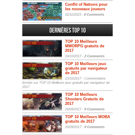
Conflit of Nations pour
les nouveaux joueurs
02/11/2023 -
0 Comments
Dernières Top 10
TOP 10 Meilleurs
MMORPG gratuits de
2017
24/10/2017 -
2 Comments
TOP 10 Meilleurs jeux
gratuits par navigateur
de 2017
23/10/2017 -
Commentaires
fermés
sur TOP 10 Meilleurs jeux gratuits par navigateur de
2017
TOP 10 Meilleurs
Shooters Gratuits de
2017
26/09/2017 -
0 Comments
TOP 10 Meilleurs MOBA
gratuits de 2017
20/09/2017 -
0 Comments