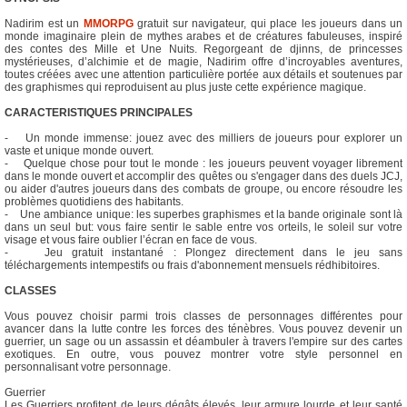
Nadirim est un
MMORPG
gratuit sur navigateur, qui place les joueurs dans un
monde imaginaire plein de mythes arabes et de créatures fabuleuses, inspiré
des contes des Mille et Une Nuits. Regorgeant de djinns, de princesses
mystérieuses, d’alchimie et de magie, Nadirim offre d’incroyables aventures,
toutes créées avec une attention particulière portée aux détails et soutenues par
des graphismes qui reproduisent au plus juste cette expérience magique.
CARACTERISTIQUES PRINCIPALES
- Un monde immense: jouez avec des milliers de joueurs pour explorer un
vaste et unique monde ouvert.
- Quelque chose pour tout le monde : les joueurs peuvent voyager librement
dans le monde ouvert et accomplir des quêtes ou s'engager dans des duels JCJ,
ou aider d'autres joueurs dans des combats de groupe, ou encore résoudre les
problèmes quotidiens des habitants.
- Une ambiance unique: les superbes graphismes et la bande originale sont là
dans un seul but: vous faire sentir le sable entre vos orteils, le soleil sur votre
visage et vous faire oublier l’écran en face de vous.
- Jeu gratuit instantané : Plongez directement dans le jeu sans
téléchargements intempestifs ou frais d'abonnement mensuels rédhibitoires.
CLASSES
Vous pouvez choisir parmi trois classes de personnages différentes pour
avancer dans la lutte contre les forces des ténèbres. Vous pouvez devenir un
guerrier, un sage ou un assassin et déambuler à travers l'empire sur des cartes
exotiques. En outre, vous pouvez montrer votre style personnel en
personnalisant votre personnage.
Guerrier
Les Guerriers profitent de leurs dégâts élevés, leur armure lourde et leur santé