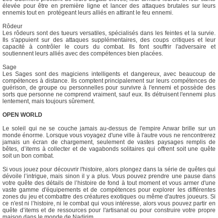
élevée pour être en première ligne et lancer des attaques brutales sur leurs
ennemis tout en protégeant leurs alliés en attirant le feu ennemi.
Rôdeur
Les rôdeurs sont des tueurs versatiles, spécialisés dans les feintes et la survie.
Ils s'appuient sur des attaques supplémentaires, des coups critiques et leur
capacité à contrôler le cours du combat. Ils font souffrir l'adversaire et
soutiennent leurs alliés avec des compétences bien placées.
Sage
Les Sages sont des magiciens intelligents et dangereux, avec beaucoup de
compétences à distance. Ils comptent principalement sur leurs compétences de
guérison, de groupe ou personnelles pour survivre à l'ennemi et possède des
sorts que personne ne comprend vraiment, sauf eux. Ils détruisent l'ennemi plus
lentement, mais toujours sûrement.
OPEN WORLD
Le soleil qui ne se couche jamais au-dessus de l'empire Anwar brille sur un
monde énorme. Lorsque vous voyagez d'une ville à l'autre vous ne rencontrerez
jamais un écran de chargement, seulement de vastes paysages remplis de
bêtes, d’items à collecter et de vagabonds solitaires qui offrent soit une quête
soit un bon combat.
Si vous jouez pour découvrir l'histoire, alors plongez dans la série de quêtes qui
dévoile l’intrigue, mais sinon il y a plus. Vous pouvez prendre une pause dans
votre quête des détails de l’histoire de fond à tout moment et vous armer d'une
vaste gamme d'équipements et de compétences pour explorer les différentes
zones du jeu et combattre des créatures exotiques ou même d'autres joueurs. Si
ce n'est ni l’histoire, ni le combat qui vous intéresse, alors vous pouvez partir en
quête d’items et de ressources pour l'artisanat ou pour construire votre propre
maison dans le monde de Nadirim.