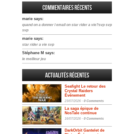
Commentaires récents
marie says:
quand on a donner l email on star rider a vie?svp svp
svp
marie says:
star rider a vie svp
Stéphane M says:
le meilleur jeu
Actualités Récentes
Seafight Le retour des
Crystal Raiders
Événement
23/07/2026 -
0 Comments
La saga épique de
NosTale continue
16/07/2026 -
0 Comments
DarkOrbit Gantelet de