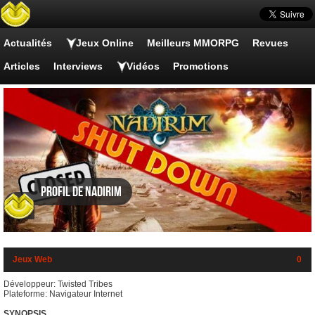
Actualités
Jeux Online
Meilleurs MMORPG
Revues
Articles
Interviews
Vidéos
Promotions
Profil de Nadirim
Jeux Web
0
Développeur: Twisted Tribes
Plateforme: Navigateur Internet
SYNOPSIS