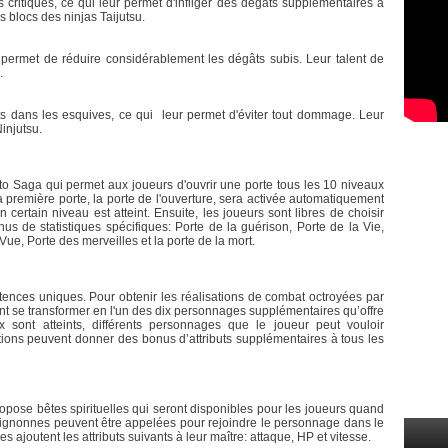
critiques, ce qui leur permet d'infliger des dégâts supplémentaires à
s blocs des ninjas Taijutsu.
r permet de réduire considérablement les dégâts subis. Leur talent de
.
s dans les esquives, ce qui leur permet d'éviter tout dommage. Leur
Ninjutsu.
to Saga qui permet aux joueurs d'ouvrir une porte tous les 10 niveaux
a première porte, la porte de l'ouverture, sera activée automatiquement
rtain niveau est atteint. Ensuite, les joueurs sont libres de choisir
us de statistiques spécifiques: Porte de la guérison, Porte de la Vie,
 Vue, Porte des merveilles et la porte de la mort.
nces uniques. Pour obtenir les réalisations de combat octroyées par
nt se transformer en l'un des dix personnages supplémentaires qu’offre
 sont atteints, différents personnages que le joueur peut vouloir
tions peuvent donner des bonus d’attributs supplémentaires à tous les
ropose bêtes spirituelles qui seront disponibles pour les joueurs quand
 mignonnes peuvent être appelées pour rejoindre le personnage dans le
s ajoutent les attributs suivants à leur maître: attaque, HP et vitesse.