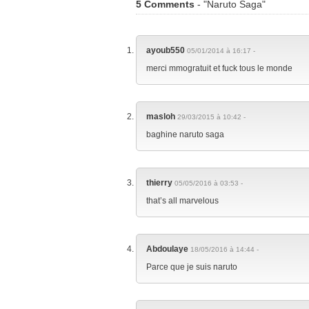
5 Comments
- "Naruto Saga"
ayoub550
05/01/2014 à 16:17 -
merci mmogratuit et fuck tous le monde
masloh
29/03/2015 à 10:42 -
baghine naruto saga
thierry
05/05/2016 à 03:53 -
that’s all marvelous
Abdoulaye
18/05/2016 à 14:44 -
Parce que je suis naruto