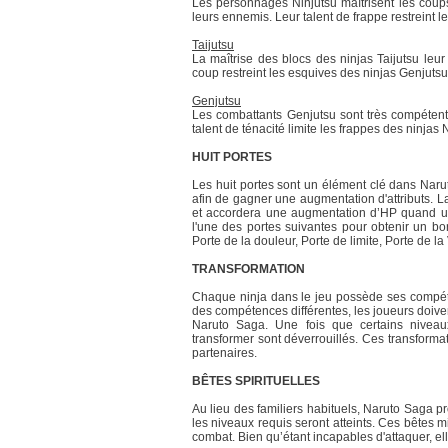
Les personnages Ninjutsu maîtrisent les coups 
leurs ennemis. Leur talent de frappe restreint le
Taijutsu
La maîtrise des blocs des ninjas Taijutsu leu
coup restreint les esquives des ninjas Genjutsu
Genjutsu
Les combattants Genjutsu sont très compétent
talent de ténacité limite les frappes des ninjas 
HUIT PORTES
Les huit portes sont un élément clé dans Naru
afin de gagner une augmentation d'attributs. L
et accordera une augmentation d’HP quand un ce
l'une des portes suivantes pour obtenir un bon
Porte de la douleur, Porte de limite, Porte de la
TRANSFORMATION
Chaque ninja dans le jeu possède ses compéte
des compétences différentes, les joueurs doive
Naruto Saga. Une fois que certains niveaux
transformer sont déverrouillés. Ces transforma
partenaires.
BÊTES SPIRITUELLES
Au lieu des familiers habituels, Naruto Saga p
les niveaux requis seront atteints. Ces bêtes
combat. Bien qu’étant incapables d'attaquer, elle