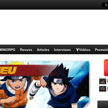
s MMORPG
Revues
Articles
Interviews
Vidéos
Promot