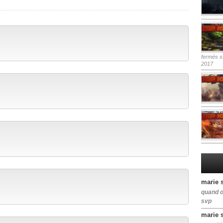
fermés
su
2017
marie 
quand o
svp
marie 