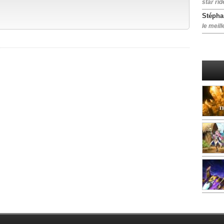
star rid
Stépha
le meill