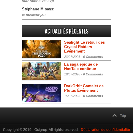
star rider a vie svp
Stéphane M says:
le meilleur jeu
Actualités Récentes
Seafight Le retour des
Crystal Raiders
Événement
23/07/2026 -
0 Comments
La saga épique de
NosTale continue
16/07/2026 -
0 Comments
DarkOrbit Gantelet de
Plutus Événement
15/07/2026 -
0 Comments
Top
Copyright © 2019 - Ocigrup. All rights reserved.
Déclaration de confidentialité