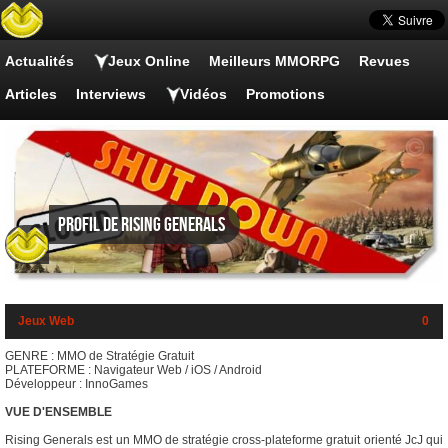
Actualités
Jeux Online
Meilleurs MMORPG
Revues
Articles
Interviews
Vidéos
Promotions
Profil de Rising Generals
Jeux Web
0
GENRE : MMO de Stratégie Gratuit
PLATEFORME : Navigateur Web / iOS / Android
Développeur : InnoGames
VUE D'ENSEMBLE
Rising Generals est un MMO de stratégie cross-plateforme gratuit orienté JcJ qui