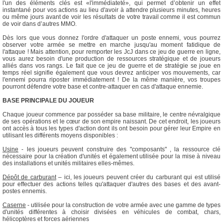
l'un des éléments clés est «l'immédiateté», qui permet d’obtenir un effet
instantané pour vos actions au lieu d'avoir à attendre plusieurs minutes, heures
ou même jours avant de voir les résultats de votre travail comme il est commun
de voir dans d’autres MMO.
Dès lors que vous donnez l'ordre d'attaquer un poste ennemi, vous pourrez
observer votre armée se mettre en marche jusqu'au moment fatidique de
l'attaque ! Mais attention, pour remporter les JcJ dans ce jeu de guerre en ligne,
vous aurez besoin d'une production de ressources stratégique et de joueurs
alliés dans vos rangs. Le fait que ce jeu de guerre et de stratégie se joue en
temps réel signifie également que vous devrez anticiper vos mouvements, car
l'ennemi pourra riposter immédiatement ! De la même manière, vos troupes
pourront défendre votre base et contre-attaquer en cas d'attaque ennemie.
BASE PRINCIPALE DU JOUEUR
Chaque joueur commence par posséder sa base militaire, le centre névralgique
de ses opérations et le cœur de son empire naissant. De cet endroit, les joueurs
ont accès à tous les types d'action dont ils ont besoin pour gérer leur Empire en
utilisant les différents moyens disponibles :
Usine
- les joueurs peuvent construire des "composants" , la ressource clé
nécessaire pour la création d'unités et également utilisée pour la mise à niveau
des installations et unités militaires elles-mêmes.
Dépôt de carburant
– ici, les joueurs peuvent créer du carburant qui est utilisé
pour effectuer des actions telles qu'attaquer d'autres des bases et des avant-
postes ennemis.
Caserne
- utilisée pour la construction de votre armée avec une gamme de types
d'unités différentes à choisir divisées en véhicules de combat, chars,
hélicoptères et forces aériennes