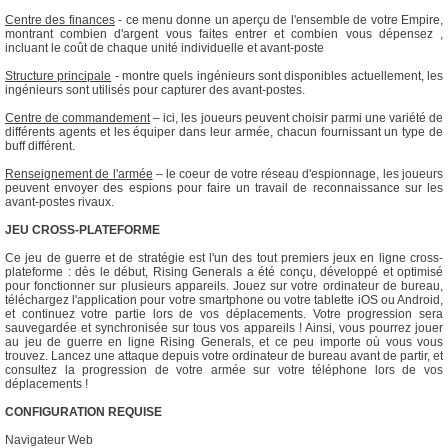
Centre des finances
- ce menu donne un aperçu de l'ensemble de votre Empire,
montrant combien d'argent vous faites entrer et combien vous dépensez ,
incluant le coût de chaque unité individuelle et avant-poste
Structure principale
- montre quels ingénieurs sont disponibles actuellement, les
ingénieurs sont utilisés pour capturer des avant-postes.
Centre de commandement
– ici, les joueurs peuvent choisir parmi une variété de
différents agents et les équiper dans leur armée, chacun fournissant un type de
buff différent.
Renseignement de l'armée
– le coeur de votre réseau d'espionnage, les joueurs
peuvent envoyer des espions pour faire un travail de reconnaissance sur les
avant-postes rivaux.
JEU CROSS-PLATEFORME
Ce jeu de guerre et de stratégie est l'un des tout premiers jeux en ligne cross-
plateforme : dès le début, Rising Generals a été conçu, développé et optimisé
pour fonctionner sur plusieurs appareils. Jouez sur votre ordinateur de bureau,
téléchargez l'application pour votre smartphone ou votre tablette iOS ou Android,
et continuez votre partie lors de vos déplacements. Votre progression sera
sauvegardée et synchronisée sur tous vos appareils ! Ainsi, vous pourrez jouer
au jeu de guerre en ligne Rising Generals, et ce peu importe où vous vous
trouvez. Lancez une attaque depuis votre ordinateur de bureau avant de partir, et
consultez la progression de votre armée sur votre téléphone lors de vos
déplacements !
CONFIGURATION REQUISE
Navigateur Web