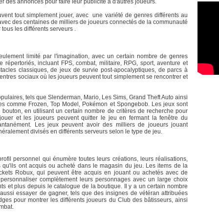
r des annonces pour faire leur publicité à d'autres joueurs.
vent tout simplement jouer, avec une variété de genres différents au
 avec des centaines de milliers de joueurs connectés de la communauté
tous les différents serveurs .
eulement limité par l'imagination, avec un certain nombre de genres
 répertoriés, incluant FPS, combat, militaire, RPG, sport, aventure et
tacles classiques, de jeux de survie post-apocalyptiques, de parcs à
entres sociaux où les joueurs peuvent tout simplement se rencontrer et
ulaires, tels que Slenderman, Mario, Les Sims, Grand Theft Auto ainsi
ues comme Frozen, Top Model, Pokémon et Spongebob. Les jeux sont
 bouton, en utilisant un certain nombre de critères de recherche pour
ouer et les joueurs peuvent quitter le jeu en fermant la fenêtre du
antanément. Les jeux peuvent avoir des milliers de joueurs jouant
ralement divisés en différents serveurs selon le type de jeu.
ofil personnel qui énumère toutes leurs créations, leurs réalisations,
 qu'ils ont acquis ou acheté dans le magasin du jeu. Les items de la
ickets Robux, qui peuvent être acquis en jouant ou achetés avec de
e personnaliser complètement leurs personnages avec un large choix
nts et plus depuis le catalogue de la boutique. Il y a un certain nombre
aussi essayer de gagner, tels que des insignes de vétéran attribuées
ges pour montrer les différents joueurs du Club des bâtisseurs, ainsi
ombat.