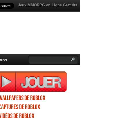
Jeux MMORPG en Ligne Gratuits
ions
Wallpapers de Roblox
Captures de Roblox
Vidéos de Roblox