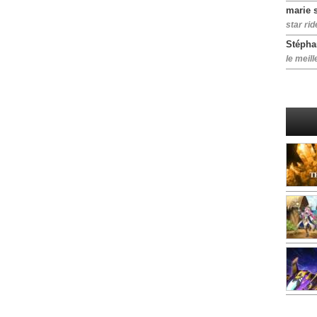
marie 
star rid
Stépha
le meill