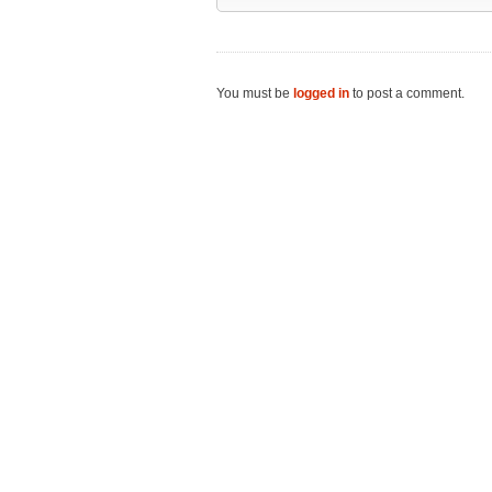
You must be
logged in
to post a comment.