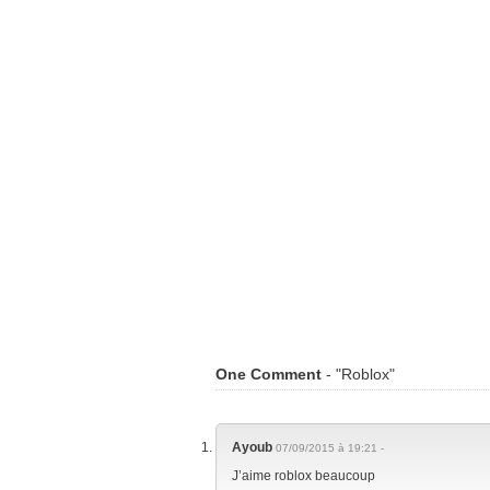
One Comment
- "Roblox"
Ayoub
07/09/2015 à 19:21 -
J’aime roblox beaucoup