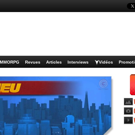
s MMORPG
Revues
Articles
Interviews
Vidéos
Promot