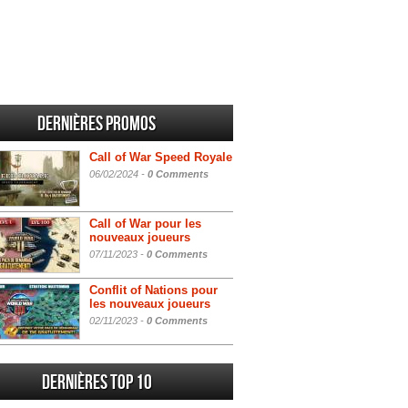
Dernières promos
Call of War Speed Royale
06/02/2024 -
0 Comments
Call of War pour les
nouveaux joueurs
07/11/2023 -
0 Comments
Conflit of Nations pour
les nouveaux joueurs
02/11/2023 -
0 Comments
Dernières Top 10