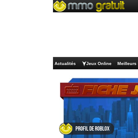
Actualités
Jeux Online
Meilleur
Profil de Roblox