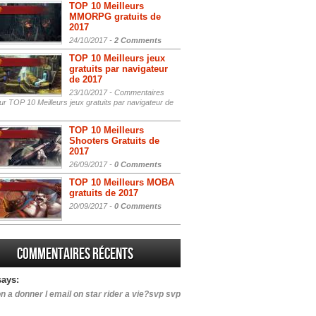
TOP 10 Meilleurs
MMORPG gratuits de
2017
24/10/2017 -
2 Comments
TOP 10 Meilleurs jeux
gratuits par navigateur
de 2017
23/10/2017 -
Commentaires
r TOP 10 Meilleurs jeux gratuits par navigateur de
TOP 10 Meilleurs
Shooters Gratuits de
2017
26/09/2017 -
0 Comments
TOP 10 Meilleurs MOBA
gratuits de 2017
20/09/2017 -
0 Comments
Commentaires récents
says:
n a donner l email on star rider a vie?svp svp