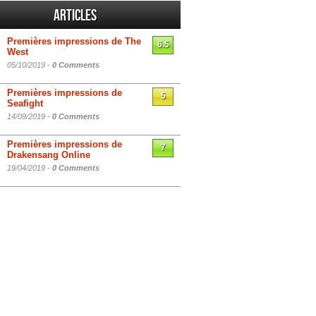
Articles
Premières impressions de The
6.5
West
05/10/2019 -
0 Comments
Premières impressions de
5
Seafight
14/09/2019 -
0 Comments
Premières impressions de
7
Drakensang Online
19/04/2019 -
0 Comments