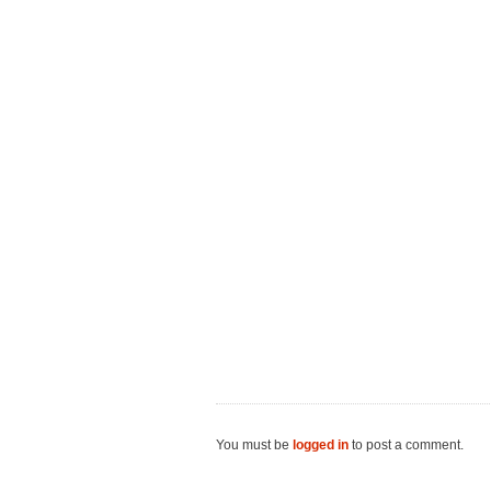
You must be
logged in
to post a comment.