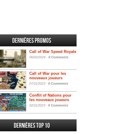
Dernières promos
Call of War Speed Royale
06/02/2024 -
0 Comments
Call of War pour les
nouveaux joueurs
07/11/2023 -
0 Comments
Conflit of Nations pour
les nouveaux joueurs
02/11/2023 -
0 Comments
Dernières Top 10