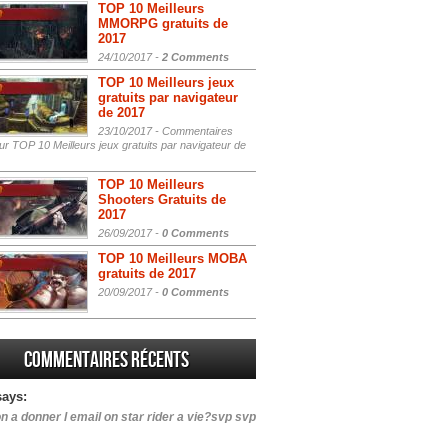
TOP 10 Meilleurs
MMORPG gratuits de
2017
24/10/2017 -
2 Comments
TOP 10 Meilleurs jeux
gratuits par navigateur
de 2017
23/10/2017 -
Commentaires
r TOP 10 Meilleurs jeux gratuits par navigateur de
TOP 10 Meilleurs
Shooters Gratuits de
2017
26/09/2017 -
0 Comments
TOP 10 Meilleurs MOBA
gratuits de 2017
20/09/2017 -
0 Comments
Commentaires récents
says:
n a donner l email on star rider a vie?svp svp