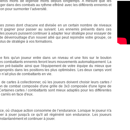
éros morts de légende morts depuis longtemps. A mesure que les
gager dans des combats au rythme effréné avec les différents ennemis et
tion pour surmonter l’adversité.
entes zones dont chacune est divisée en un certain nombre de niveaux
vent gagner pour passer au suivant. Les ennemis présents dans ces
les joueurs puissent continuer à adapter leur stratégie pour essayer de
 déverrouillage d'un nouvel allié qui peut rejoindre votre groupe, ce
plus de stratégie à vos formations.
 fois qu'un joueur entre dans un niveau et une fois sur le bouton
t les combattants ennemis feront leurs mouvements automatiquement. La
tion pré-bataille ainsi que l'équipement de votre équipe du mieux que
ppropriés dans les positions les plus optimisées. Les deux camps vont
 n’ait plus de combattants en vie.
cartes à collectionner, où les joueurs doivent choisir leurs cartes /
tion de combat composée d'une grille de 3x3 composée d'une ligne de
 Certaines cartes / combattants sont mieux adaptés pour les différentes
 carrés en face d'eux.
ance, où chaque action consomme de l’endurance. Lorsque le joueur n'a
uer à jouer jusqu'à ce qu'il ait régénéré son endurance. Les joueurs
nstantanément et continuer à jouer.