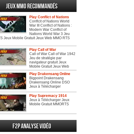
Jeux MMO recommandés
Play Conflict of Nations
Conflcit of Nations World
War III Conflict of Nations :
Modern War Conflict of
Nations World War 3 Jeu
 Jeux Mobile Gratuit Jeux Web MMO RTS
Play Call of War
Call of War Call of War 1942
Jeu de stratégie par
navigateur gratuit Jeux
Mobile Gratuit Jeux Web
Play Drakensang Online
Bigpoint Drakensang
Drakensang Online DSO
Jeux à Télécharger
Play Supremacy 1914
Jeux à Télécharger Jeux
Mobile Gratuit MMORTS
F2P Analyse vidéo