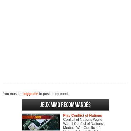
You must be
logged in
to post a comment.
Jeux MMO recommandés
Play Conflict of Nations
Conflcit of Nations World
War III Conflict of Nations :
Modern War Conflict of