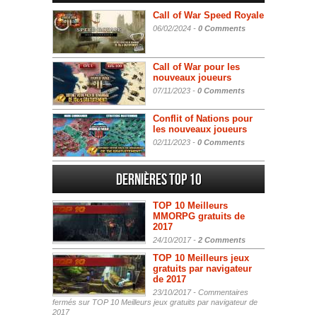
Call of War Speed Royale
06/02/2024 -
0 Comments
Call of War pour les
nouveaux joueurs
07/11/2023 -
0 Comments
Conflit of Nations pour
les nouveaux joueurs
02/11/2023 -
0 Comments
Dernières Top 10
TOP 10 Meilleurs
MMORPG gratuits de
2017
24/10/2017 -
2 Comments
TOP 10 Meilleurs jeux
gratuits par navigateur
de 2017
23/10/2017 -
Commentaires
fermés
sur TOP 10 Meilleurs jeux gratuits par navigateur de
2017