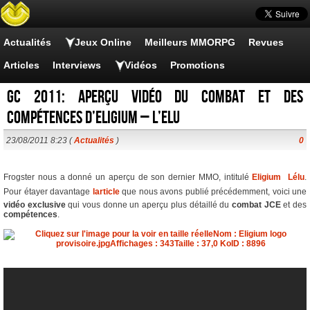
Actualités
Jeux Online
Meilleurs MMORPG
Revues
Articles
Interviews
Vidéos
Promotions
GC 2011: Aperçu vidéo du combat et des
compétences d’Eligium – L’Elu
23/08/2011 8:23 (
Actualités
)
0
Frogster nous a donné un aperçu de son dernier MMO, intitulé
Eligium  Lélu
.
Pour étayer davantage
larticle
que nous avons publié précédemment, voici une
vidéo exclusive
qui vous donne un aperçu plus détaillé du
combat JCE
et des
compétences
.