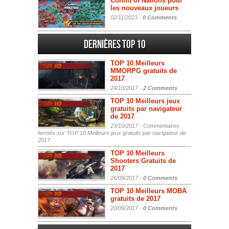
Conflit of Nations pour
les nouveaux joueurs
02/11/2023 -
0 Comments
Dernières Top 10
TOP 10 Meilleurs
MMORPG gratuits de
2017
24/10/2017 -
2 Comments
TOP 10 Meilleurs jeux
gratuits par navigateur
de 2017
23/10/2017 -
Commentaires
fermés
sur TOP 10 Meilleurs jeux gratuits par navigateur de
2017
TOP 10 Meilleurs
Shooters Gratuits de
2017
26/09/2017 -
0 Comments
TOP 10 Meilleurs MOBA
gratuits de 2017
20/09/2017 -
0 Comments