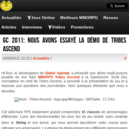
Actualités
Jeux Online
Meilleurs MMORPG
Revues
Articles
Interviews
Vidéos
Promotions
GC 2011: nous avons essayé la démo de Tribes
Ascend
20/08/2011 22:22 (
Actualités
)
0
Hi-Rez, le développeur de
Global Agenda
, a présenté une démo multi-joueurs
jouable de son futur
MMOFPS
Tribes Ascend
à la Gamescom. Scott Zier,
concepteur en chef de Tribes Ascend, a procédé à la présentation du jeu et à
répondu aux questions des journalistes. Voici quelques éléments quil nous a
dévoilés.
Cet alléchant FPS totalement gratuit comprendra
15 classes
de personnages
différentes. Lune des fonctionnalités les plus fun du jeu réside sans conteste
dans le
Skiing
et son boost, qui vous permet daccélérer votre course pour
rattraper vos adversaires. La vitesse de déplacement des différents personnages