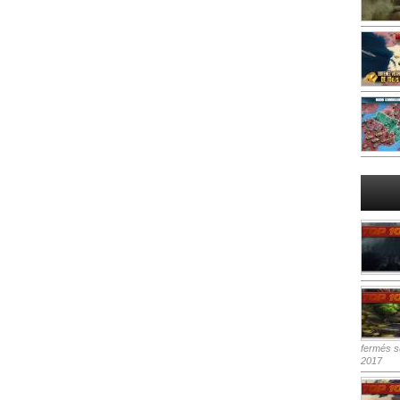
fermés
su
2017