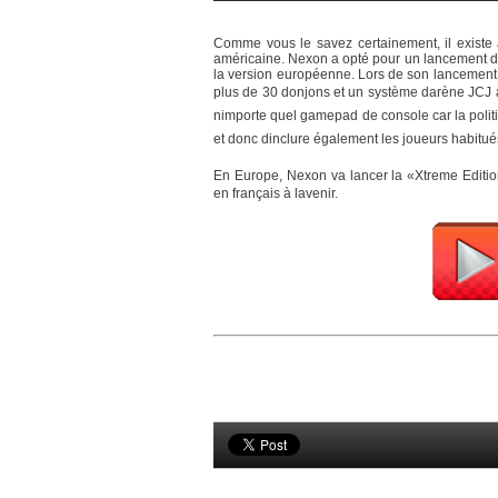
Comme vous le savez certainement, il existe 
américaine. Nexon a opté pour un lancement dif
la version européenne. Lors de son lancement
plus de 30 donjons et un système darène JCJ à
nimporte quel gamepad de console car la polit
et donc dinclure également les joueurs habitué
En Europe, Nexon va lancer la «Xtreme Edition
en français à lavenir.