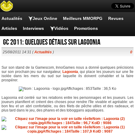
Actualités
Jeux Online
Meilleurs MMORPG
Revues
Articles
Interviews
Vidéos
Promotions
GC 2011: Quelques détails sur Lagoonia
25/08/2011 14:31 (
Actualités
)
0
Sur son stand de la Gamescom, InnoGames nous a donné quelques précisions
sur son prochain jeu sur navigateur,
Lagoonia
, qui place les joueurs sur une île
isolée dans les mers du sud sur laquelle ils doivent cohabiter et la faire
prospérer.
Lagoonia est centré sur les relations entre les personnages et les joueurs. Les
joueurs planifient et créent des choses pour rendre l'île vivable et agréable: un
bon feu et un abri confortable, ou des filets de pêche utiles et des radeaux, et
plus tard dans le jeu, des phares et des toboggans aquatiques.