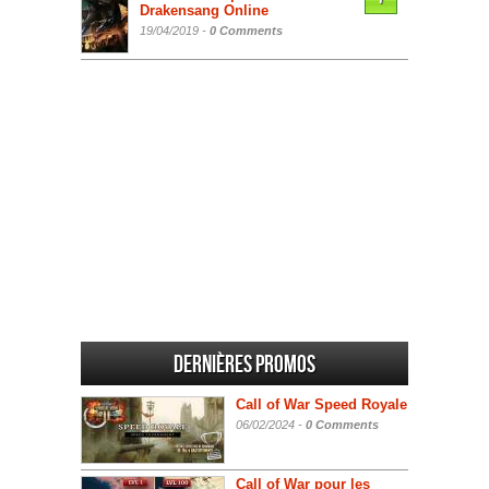
Drakensang Online
19/04/2019 -
0 Comments
Dernières promos
Call of War Speed Royale
06/02/2024 -
0 Comments
Call of War pour les