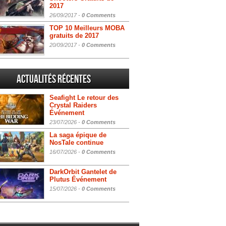
2017
26/09/2017 -
0 Comments
TOP 10 Meilleurs MOBA
gratuits de 2017
20/09/2017 -
0 Comments
Actualités Récentes
Seafight Le retour des
Crystal Raiders
Événement
23/07/2026 -
0 Comments
La saga épique de
NosTale continue
16/07/2026 -
0 Comments
DarkOrbit Gantelet de
Plutus Événement
15/07/2026 -
0 Comments