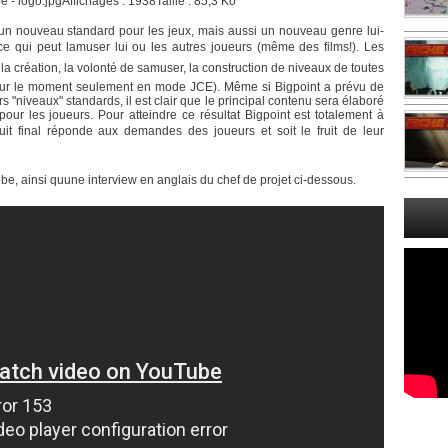
un nouveau standard pour les jeux, mais aussi un nouveau genre lui-
e qui peut lamuser lui ou les autres joueurs (même des films!). Les
 la création, la volonté de samuser, la construction de niveaux de toutes
pour le moment seulement en mode JCE). Même si Bigpoint a prévu de
 "niveaux" standards, il est clair que le principal contenu sera élaboré
ur les joueurs. Pour atteindre ce résultat Bigpoint est totalement à
it final réponde aux demandes des joueurs et soit le fruit de leur
 ainsi quune interview en anglais du chef de projet ci-dessous.