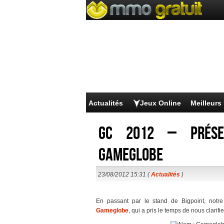
Actualités
Jeux Online
Meilleur
GC 2012 – Présen
Gameglobe
23/08/2012 15:31 (
Actualités
)
En passant par le stand de Bigpoint, notre
Gameglobe
, qui a pris le temps de nous clari