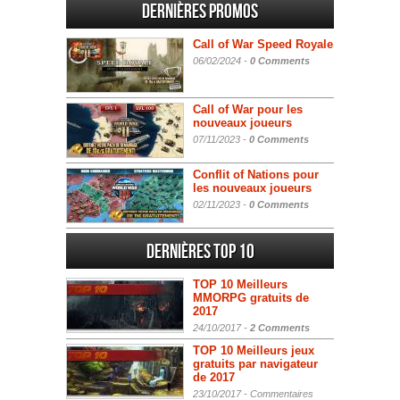
Dernières promos
Call of War Speed Royale
06/02/2024 -
0 Comments
Call of War pour les
nouveaux joueurs
07/11/2023 -
0 Comments
Conflit of Nations pour
les nouveaux joueurs
02/11/2023 -
0 Comments
Dernières Top 10
TOP 10 Meilleurs
MMORPG gratuits de
2017
24/10/2017 -
2 Comments
TOP 10 Meilleurs jeux
gratuits par navigateur
de 2017
23/10/2017 -
Commentaires