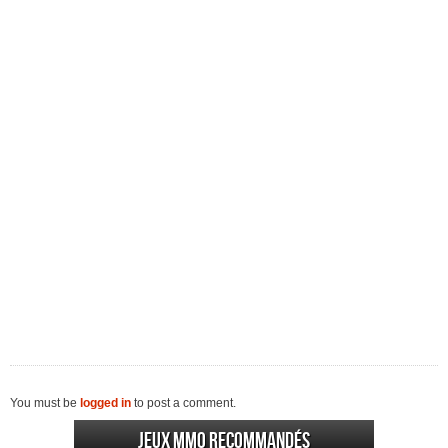
You must be
logged in
to post a comment.
Jeux MMO recommandés