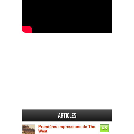
Articles
Premières impressions de The
6.5
West