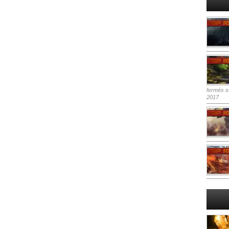
fermés
su
2017