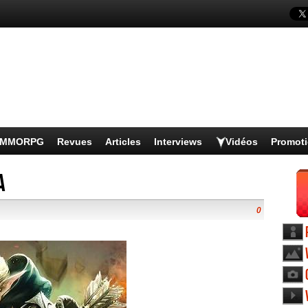
s MMORPG
Revues
Articles
Interviews
Vidéos
Promot
a
0