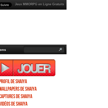
Jeux MMORPG en Ligne Gratuits
ions
Profil de Shaiya
Wallpapers de Shaiya
Captures de Shaiya
Vidéos de Shaiya