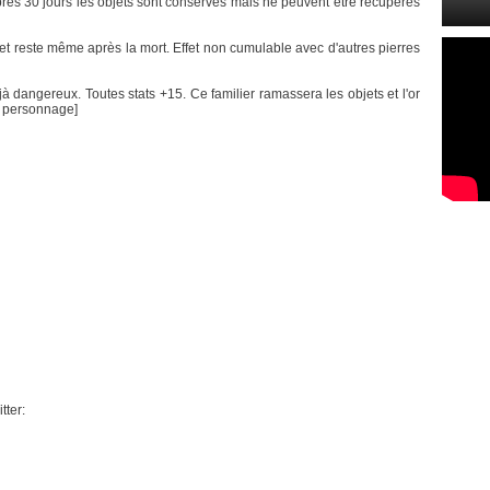
 Après 30 jours les objets sont conservés mais ne peuvent être récupérés
ffet reste même après la mort. Effet non cumulable avec d'autres pierres
 déjà dangereux. Toutes stats +15. Ce familier ramassera les objets et l'or
u personnage]
tter: