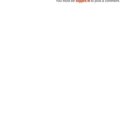
You must be
logged in
to post a comment.