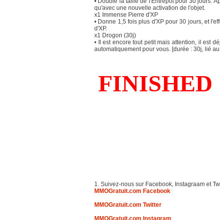
• Double la taille de l'Entrepôt pour 30 jours.
qu'avec une nouvelle activation de l'objet.
x1 Immense Pierre d'XP
• Donne 1,5 fois plus d'XP pour 30 jours, et l'e
d'XP.
x1 Drogon (30j)
• Il est encore tout petit mais attention, il est
automatiquement pour vous. [durée : 30j, lié a
1. Suivez-nous sur Facebook, Instagraam et Twi
MMOGratuit.com Facebook
MMOGratuit.com Twitter
MMOGratuit.com Instagram