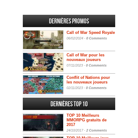
Dernières promos
Call of War Speed Royale
06/02/2024 -
0 Comments
Call of War pour les
nouveaux joueurs
07/11/2023 -
0 Comments
Conflit of Nations pour
les nouveaux joueurs
02/11/2023 -
0 Comments
Dernières Top 10
TOP 10 Meilleurs
MMORPG gratuits de
2017
24/10/2017 -
2 Comments