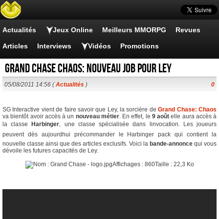
Actualités
Jeux Online
Meilleurs MMORPG
Revues
Articles
Interviews
Vidéos
Promotions
Grand Chase Chaos: nouveau job pour Ley
05/08/2011 14:56 (
Actualités
)
0
SG Interactive vient de faire savoir que Ley, la sorcière de
Grand Chase: Chaos
va bientôt avoir accès à un
nouveau métier
. En effet, le
9 août
elle aura accès à
la classe
Harbinger
, une classe spécialisée dans linvocation. Les joueurs
peuvent dès aujourdhui précommander le Harbinger pack qui contient la
nouvelle classe ainsi que des articles exclusifs. Voici la
bande-annonce
qui vous
dévoile les futures capacités de Ley.