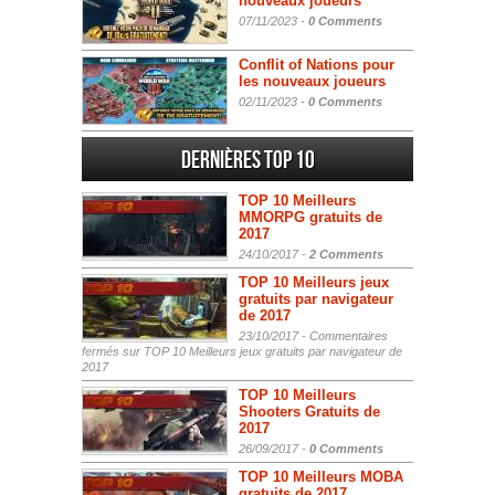
nouveaux joueurs
07/11/2023 -
0 Comments
Conflit of Nations pour
les nouveaux joueurs
02/11/2023 -
0 Comments
Dernières Top 10
TOP 10 Meilleurs
MMORPG gratuits de
2017
24/10/2017 -
2 Comments
TOP 10 Meilleurs jeux
gratuits par navigateur
de 2017
23/10/2017 -
Commentaires
fermés
sur TOP 10 Meilleurs jeux gratuits par navigateur de
2017
TOP 10 Meilleurs
Shooters Gratuits de
2017
26/09/2017 -
0 Comments
TOP 10 Meilleurs MOBA
gratuits de 2017