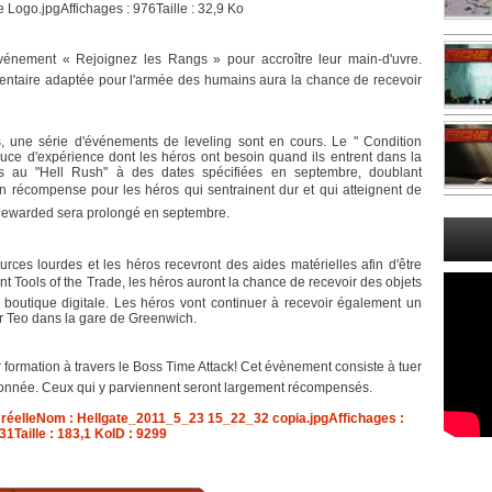
énement « Rejoignez les Rangs » pour accroître leur main-d'uvre.
ntaire adaptée pour l'armée des humains aura la chance de recevoir
s, une série d'événements de leveling sont en cours. Le " Condition
uce d'expérience dont les héros ont besoin quand ils entrent dans la
és au "Hell Rush" à des dates spécifiées en septembre, doublant
n récompense pour les héros qui sentrainent dur et qui atteignent de
Rewarded sera prolongé en septembre.
ces lourdes et les héros recevront des aides matérielles afin d'être
Tools of the Trade, les héros auront la chance de recevoir des objets
boutique digitale. Les héros vont continuer à recevoir également un
r Teo dans la gare de Greenwich.
 formation à travers le Boss Time Attack! Cet évènement consiste à tuer
donnée. Ceux qui y parviennent seront largement récompensés.