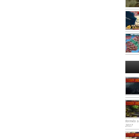
fermés
su
2017