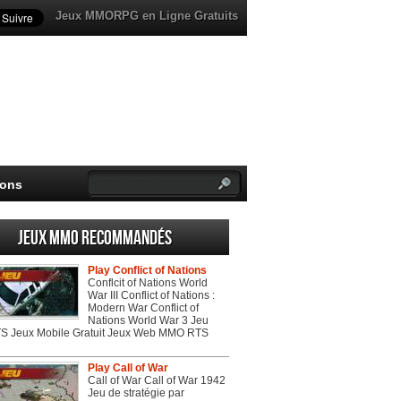
Jeux MMORPG en Ligne Gratuits
ions
Jeux MMO recommandés
Play Conflict of Nations
Conflcit of Nations World
War III Conflict of Nations :
Modern War Conflict of
Nations World War 3 Jeu
 Jeux Mobile Gratuit Jeux Web MMO RTS
Play Call of War
Call of War Call of War 1942
Jeu de stratégie par