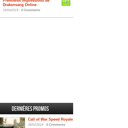
Premières impressions de
7
Drakensang Online
19/04/2019 -
0 Comments
Dernières promos
Call of War Speed Royale
06/02/2024 -
0 Comments