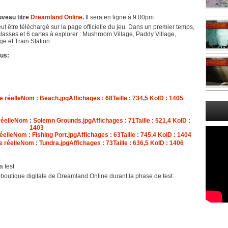
uveau titre
Dreamland Online
.
Il sera en ligne à 9:00pm
ut être téléchargé sur la page officielle du jeu. Dans un premier temps,
classes et 6 cartes à explorer : Mushroom Village, Paddy Village,
ge et Train Station.
ous:
a test
a boutique digitale de Dreamland Online durant la phase de test.