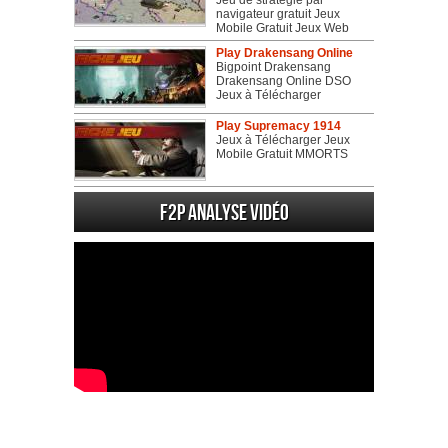
Jeu de stratégie par
navigateur gratuit Jeux
Mobile Gratuit Jeux Web
Play Drakensang Online
Bigpoint Drakensang
Drakensang Online DSO
Jeux à Télécharger
Play Supremacy 1914
Jeux à Télécharger Jeux
Mobile Gratuit MMORTS
F2P Analyse vidéo