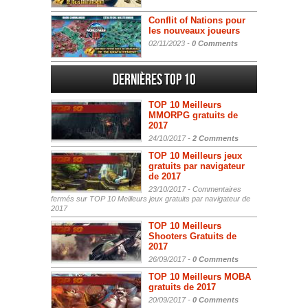
Conflit of Nations pour
les nouveaux joueurs
02/11/2023 -
0 Comments
Dernières Top 10
TOP 10 Meilleurs
MMORPG gratuits de
2017
24/10/2017 -
2 Comments
TOP 10 Meilleurs jeux
gratuits par navigateur
de 2017
23/10/2017 -
Commentaires
fermés
sur TOP 10 Meilleurs jeux gratuits par navigateur de
2017
TOP 10 Meilleurs
Shooters Gratuits de
2017
26/09/2017 -
0 Comments
TOP 10 Meilleurs MOBA
gratuits de 2017
20/09/2017 -
0 Comments