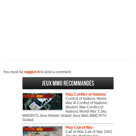
You must be
logged in
to post a comment.
Jeux MMO recommandés
Play Conflict of Nations
Conflcit of Nations World
War III Conflict of Nations :
Modern War Conflict of
Nations World War 3 Jeu
MMORTS Jeux Mobile Gratuit Jeux Web MMO RTS
Gratuit
Play Call of War
Call of War Call of War 1942