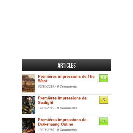
Articles
Premières impressions de The
6.5
West
05/10/2019 -
0 Comments
Premières impressions de
5
Seafight
14/09/2019 -
0 Comments
Premières impressions de
7
Drakensang Online
19/04/2019 -
0 Comments