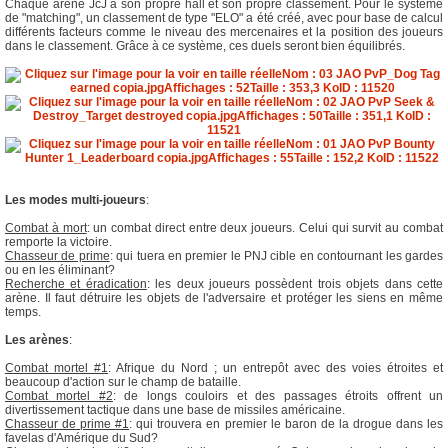
Chaque arène JcJ a son propre hall et son propre classement. Pour le système
de "matching", un classement de type "ELO" a été créé, avec pour base de calcul
différents facteurs comme le niveau des mercenaires et la position des joueurs
dans le classement. Grâce à ce système, ces duels seront bien équilibrés.
Les modes multi-joueurs
:
Combat à mort
: un combat direct entre deux joueurs. Celui qui survit au combat
remporte la victoire.
Chasseur de prime
: qui tuera en premier le PNJ cible en contournant les gardes
ou en les éliminant?
Recherche et éradication
: les deux joueurs possèdent trois objets dans cette
arène. Il faut détruire les objets de l'adversaire et protéger les siens en même
temps.
Les arènes
:
Combat mortel #1
: Afrique du Nord ; un entrepôt avec des voies étroites et
beaucoup d'action sur le champ de bataille.
Combat mortel #2
: de longs couloirs et des passages étroits offrent un
divertissement tactique dans une base de missiles américaine.
Chasseur de prime #1
: qui trouvera en premier le baron de la drogue dans les
favelas d'Amérique du Sud?