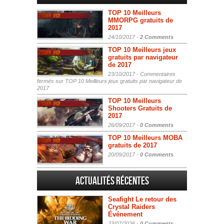
TOP 10 Meilleurs
MMORPG gratuits de
2017
24/10/2017 -
2 Comments
TOP 10 Meilleurs jeux
gratuits par navigateur
de 2017
23/10/2017 -
Commentaires
fermés
sur TOP 10 Meilleurs jeux gratuits par navigateur de
2017
TOP 10 Meilleurs
Shooters Gratuits de
2017
26/09/2017 -
0 Comments
TOP 10 Meilleurs MOBA
gratuits de 2017
20/09/2017 -
0 Comments
Actualités Récentes
Seafight Le retour des
Crystal Raiders
Événement
23/07/2026 -
0 Comments