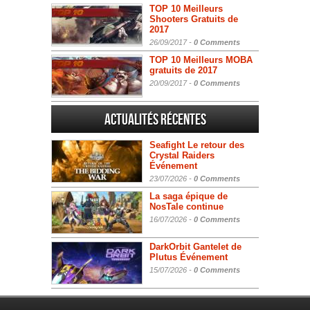
TOP 10 Meilleurs
Shooters Gratuits de
2017
26/09/2017 -
0 Comments
TOP 10 Meilleurs MOBA
gratuits de 2017
20/09/2017 -
0 Comments
Actualités Récentes
Seafight Le retour des
Crystal Raiders
Événement
23/07/2026 -
0 Comments
La saga épique de
NosTale continue
16/07/2026 -
0 Comments
DarkOrbit Gantelet de
Plutus Événement
15/07/2026 -
0 Comments