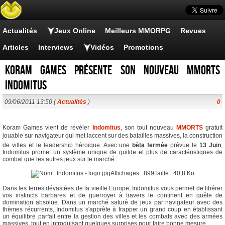
Actualités
Jeux Online
Meilleurs MMORPG
Revues
Articles
Interviews
Vidéos
Promotions
Koram Games présente son nouveau MMORTS
Indomitus
09/06/2011 13:50 (
Actualités
)
0
Koram Games vient de révéler
Indomitus
, son tout nouveau
MMORTS
gratuit
jouable sur navigateur qui met laccent sur des batailles massives, la construction
de villes et le leadership héroïque. Avec une
bêta fermée
prévue le
13 Juin
,
Indomitus promet un système unique de guilde et plus de caractéristiques de
combat que les autres jeux sur le marché.
Dans les terres dévastées de la vieille Europe, Indomitus vous permet de libérer
vos instincts barbares et de guerroyer à travers le continent en quête de
domination absolue. Dans un marché saturé de jeux par navigateur avec des
thèmes récurrents, Indomitus s'apprête à frapper un grand coup en établissant
un équilibre parfait entre la gestion des villes et les combats avec des armées
massives, tout en introduisant quelques surprises pour faire bonne mesure.