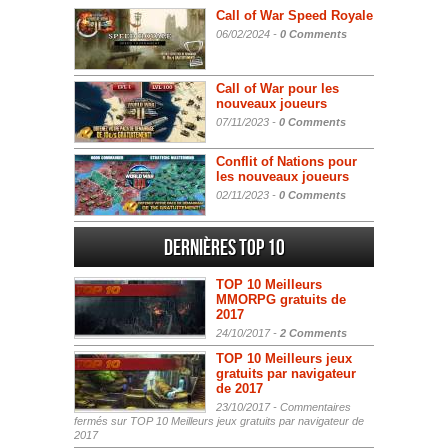
Call of War Speed Royale
06/02/2024 -
0 Comments
Call of War pour les
nouveaux joueurs
07/11/2023 -
0 Comments
Conflit of Nations pour
les nouveaux joueurs
02/11/2023 -
0 Comments
Dernières Top 10
TOP 10 Meilleurs
MMORPG gratuits de
2017
24/10/2017 -
2 Comments
TOP 10 Meilleurs jeux
gratuits par navigateur
de 2017
23/10/2017 -
Commentaires
fermés
sur TOP 10 Meilleurs jeux gratuits par navigateur de
2017