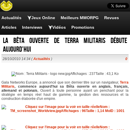
Actualités
Jeux Online
Meilleurs MMORPG
Revues
Articles
Interviews
Vidéos
Promotions
La Bêta ouverte de Terra Militaris débute
aujourd’hui
28/10/2010 14:34 (
Actualités
)
0
Gala Networks Europe, a annoncé que son dernier titre sur un navigateur,
Terra
Militaris
, commence aujourd'hui sa Bêta ouverte en anglais, français,
allemand et polonais.
Ouvert à toute personne ayant un penchant pour la
stratégie en temps réel haut de gamme, la gestion des ressources et la
construction élaborée d'un empire.