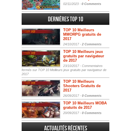
02/11/2023 -
0 Comments
Dernières Top 10
TOP 10 Meilleurs
MMORPG gratuits de
2017
24/10/2017 -
2 Comments
TOP 10 Meilleurs jeux
gratuits par navigateur
de 2017
23/10/2017 -
Commentaires
fermés
sur TOP 10 Meilleurs jeux gratuits par navigateur de
2017
TOP 10 Meilleurs
Shooters Gratuits de
2017
26/09/2017 -
0 Comments
TOP 10 Meilleurs MOBA
gratuits de 2017
20/09/2017 -
0 Comments
Actualités Récentes