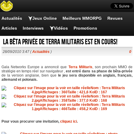
Actualités
Jeux Online
Meilleurs MMORPG
Revues
Articles
Interviews
Vidéos
Promotions
La bêta privée de Terra Militaris est en cours!
28/09/2010 3:47 (
Actualités
)
0
Gala Networks Europe a annoncé que
Terra Militaris
, son prochain MMO de
stratégie en temps réel sur navigateur ,
est entré dans sa phase de bêta-privée
de la version anglaise, bien que
le jeu sera disponible en anglais, français,
allemand et polonais.
Pour vous procurer une
invitation,
cliquez ici
.