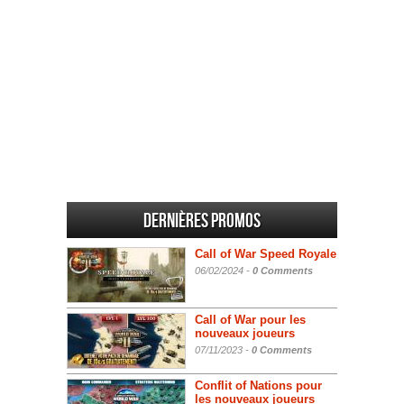
Dernières promos
Call of War Speed Royale
06/02/2024 -
0 Comments
Call of War pour les
nouveaux joueurs
07/11/2023 -
0 Comments
Conflit of Nations pour
les nouveaux joueurs