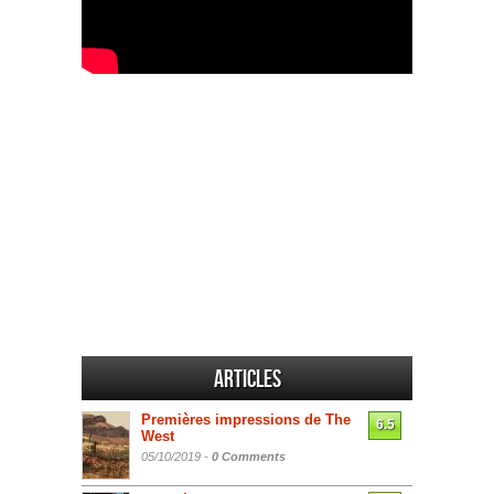
Articles
Premières impressions de The
6.5
West
05/10/2019 -
0 Comments