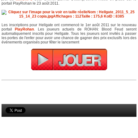
portail PlayRohan le 23 août 2011.
Les inscriptions pour Hellgate ont commencé le 1er août 2011 sur le nouveau
portail
PlayRohan
. Les joueurs actuels de ROHAN: Blood Feud seront
automatiquement inscrits pour Hellgate. Tous les joueurs sont invités à passer
les portes de l'enfer pour avoir une chance de gagner des prix exclusifs lors des
événements organisés pour fêter le lancement