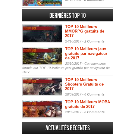
Dernières Top 10
TOP 10 Meilleurs
MMORPG gratuits de
2017
24/10/2017 -
2 Comments
TOP 10 Meilleurs jeux
gratuits par navigateur
de 2017
23/10/2017 -
Commentaires
fermés
sur TOP 10 Meilleurs jeux gratuits par navigateur de
2017
TOP 10 Meilleurs
Shooters Gratuits de
2017
26/09/2017 -
0 Comments
TOP 10 Meilleurs MOBA
gratuits de 2017
20/09/2017 -
0 Comments
Actualités Récentes