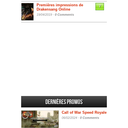
Premières impressions de
7
Drakensang Online
19/04/2019 -
0 Comments
Dernières promos
Call of War Speed Royale
06/02/2024 -
0 Comments