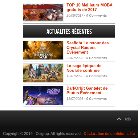
TOP 10 Meilleurs MOBA
gratuits de 2017
20/09/2017 -
0 Comments
Actualités Récentes
Seafight Le retour des
Crystal Raiders
Événement
23/07/2026 -
0 Comments
La saga épique de
NosTale continue
16/07/2026 -
0 Comments
DarkOrbit Gantelet de
Plutus Événement
15/07/2026 -
0 Comments
Top
Copyright © 2019 - Ocigrup. All rights reserved.
Déclaration de confidentialité