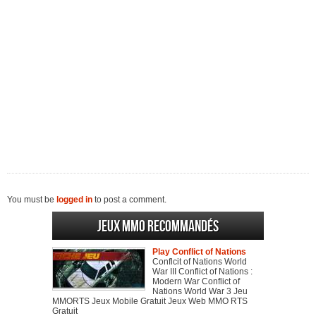
You must be
logged in
to post a comment.
Jeux MMO recommandés
Play Conflict of Nations
Conflcit of Nations World
War III Conflict of Nations :
Modern War Conflict of
Nations World War 3 Jeu
MMORTS Jeux Mobile Gratuit Jeux Web MMO RTS
Gratuit