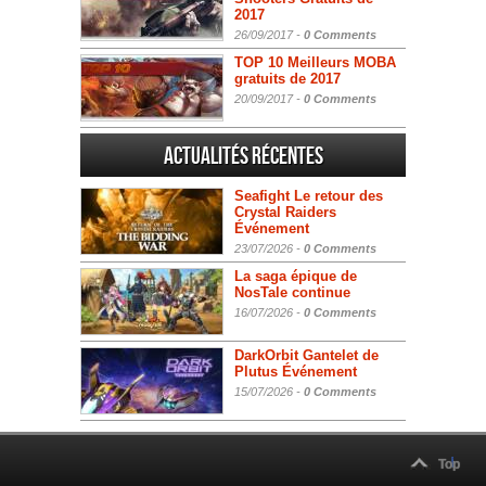
2017
26/09/2017 -
0 Comments
TOP 10 Meilleurs MOBA
gratuits de 2017
20/09/2017 -
0 Comments
Actualités Récentes
Seafight Le retour des
Crystal Raiders
Événement
23/07/2026 -
0 Comments
La saga épique de
NosTale continue
16/07/2026 -
0 Comments
DarkOrbit Gantelet de
Plutus Événement
15/07/2026 -
0 Comments
Top