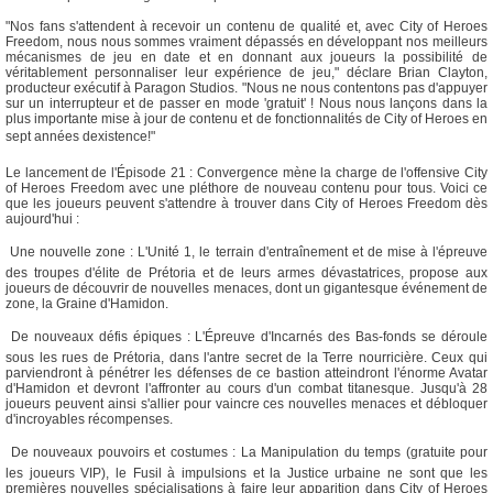
"Nos fans s'attendent à recevoir un contenu de qualité et, avec City of Heroes
Freedom, nous nous sommes vraiment dépassés en développant nos meilleurs
mécanismes de jeu en date et en donnant aux joueurs la possibilité de
véritablement personnaliser leur expérience de jeu," déclare Brian Clayton,
producteur exécutif à Paragon Studios. "Nous ne nous contentons pas d'appuyer
sur un interrupteur et de passer en mode 'gratuit' ! Nous nous lançons dans la
plus importante mise à jour de contenu et de fonctionnalités de City of Heroes en
sept années dexistence!"
Le lancement de l'Épisode 21 : Convergence mène la charge de l'offensive City
of Heroes Freedom avec une pléthore de nouveau contenu pour tous. Voici ce
que les joueurs peuvent s'attendre à trouver dans City of Heroes Freedom dès
aujourd'hui :
 Une nouvelle zone : L'Unité 1, le terrain d'entraînement et de mise à l'épreuve
des troupes d'élite de Prétoria et de leurs armes dévastatrices, propose aux
joueurs de découvrir de nouvelles menaces, dont un gigantesque événement de
zone, la Graine d'Hamidon.
 De nouveaux défis épiques : L'Épreuve d'Incarnés des Bas-fonds se déroule
sous les rues de Prétoria, dans l'antre secret de la Terre nourricière. Ceux qui
parviendront à pénétrer les défenses de ce bastion atteindront l'énorme Avatar
d'Hamidon et devront l'affronter au cours d'un combat titanesque. Jusqu'à 28
joueurs peuvent ainsi s'allier pour vaincre ces nouvelles menaces et débloquer
d'incroyables récompenses.
 De nouveaux pouvoirs et costumes : La Manipulation du temps (gratuite pour
les joueurs VIP), le Fusil à impulsions et la Justice urbaine ne sont que les
premières nouvelles spécialisations à faire leur apparition dans City of Heroes