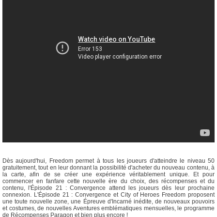
Dès aujourd'hui, Freedom permet à tous les joueurs d'atteindre le niveau 50
gratuitement, tout en leur donnant la possibilité d'acheter du nouveau contenu, à
la carte, afin de se créer une expérience véritablement unique. Et pour
commencer en fanfare cette nouvelle ère du choix, des récompenses et du
contenu, l'Épisode 21 : Convergence attend les joueurs dès leur prochaine
connexion. L'Épisode 21 : Convergence et City of Heroes Freedom proposent
une toute nouvelle zone, une Épreuve d'Incarné inédite, de nouveaux pouvoirs
et costumes, de nouvelles Aventures emblématiques mensuelles, le programme
de Récompenses Paragon et bien plus encore !