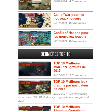
06/02/2024 -
0 Comments
Call of War pour les
nouveaux joueurs
07/11/2023 -
0 Comments
Conflit of Nations pour
les nouveaux joueurs
02/11/2023 -
0 Comments
Dernières Top 10
TOP 10 Meilleurs
MMORPG gratuits de
2017
24/10/2017 -
2 Comments
TOP 10 Meilleurs jeux
gratuits par navigateur
de 2017
23/10/2017 -
Commentaires
fermés
sur TOP 10 Meilleurs jeux gratuits par navigateur de
2017
TOP 10 Meilleurs
Shooters Gratuits de