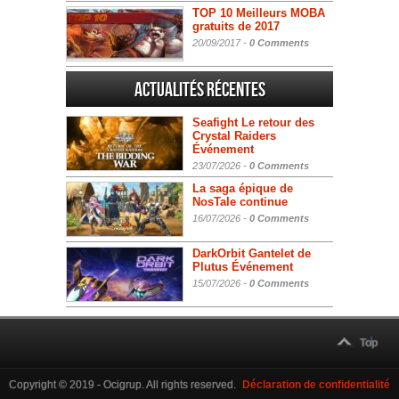
TOP 10 Meilleurs MOBA
gratuits de 2017
20/09/2017 -
0 Comments
Actualités Récentes
Seafight Le retour des
Crystal Raiders
Événement
23/07/2026 -
0 Comments
La saga épique de
NosTale continue
16/07/2026 -
0 Comments
DarkOrbit Gantelet de
Plutus Événement
15/07/2026 -
0 Comments
Top
Copyright © 2019 - Ocigrup. All rights reserved.
Déclaration de confidentialité