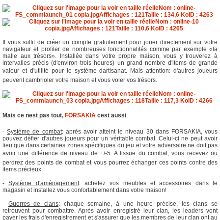
Il vous suffit de créer un compte gratuitement pour jouer directement sur votre
navigateur et profiter de nombreuses fonctionnalités comme par exemple «la
malle aux trésors». Installée dans votre propre maison, vous y trouverez à
intervalles précis (d'environ trois heures) un grand nombre d'items de grande
valeur et d'utilité pour le système dartisanat. Mais attention: d'autres joueurs
peuvent cambrioler votre maison et vous voler vos trésors.
Mais ce nest pas tout,
FORSAKIA
cest aussi
:
-
Système de combat
: après avoir atteint le niveau 30 dans FORSAKIA, vous
pouvez défier d'autres joueurs pour un véritable combat. Celui-ci ne peut avoir
lieu que dans certaines zones spécifiques du jeu et votre adversaire ne doit pas
avoir une différence de niveau de +/-5. A lissue du combat, vous recevez ou
perdrez des points de combat et vous pourrez échanger ces points contre des
items précieux.
-
Système d'aménagement
: achetez vos meubles et accessoires dans le
magasin et installez vous confortablement dans votre maison!
-
Guerres de clans
: chaque semaine, à une heure précise, les clans se
retrouvent pour combattre. Après avoir enregistré leur clan, les leaders vont
payer les frais d'enregistrement et s'assurer que les membres de leur clan ont au