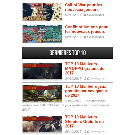
Call of War pour les
nouveaux joueurs
07/11/2023 -
0 Comments
Conflit of Nations pour
les nouveaux joueurs
02/11/2023 -
0 Comments
Dernières Top 10
TOP 10 Meilleurs
MMORPG gratuits de
2017
24/10/2017 -
2 Comments
TOP 10 Meilleurs jeux
gratuits par navigateur
de 2017
23/10/2017 -
Commentaires
fermés
sur TOP 10 Meilleurs jeux gratuits par navigateur de
2017
TOP 10 Meilleurs
Shooters Gratuits de
2017
26/09/2017 -
0 Comments