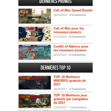
Dernières promos
Call of War Speed Royale
06/02/2024 -
0 Comments
Call of War pour les
nouveaux joueurs
07/11/2023 -
0 Comments
Conflit of Nations pour
les nouveaux joueurs
02/11/2023 -
0 Comments
Dernières Top 10
TOP 10 Meilleurs
MMORPG gratuits de
2017
24/10/2017 -
2 Comments
TOP 10 Meilleurs jeux
gratuits par navigateur
de 2017
23/10/2017 -
Commentaires
fermés
sur TOP 10 Meilleurs jeux gratuits par navigateur de