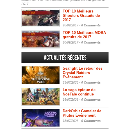
2017
TOP 10 Meilleurs
Shooters Gratuits de
2017
26/09/2017 -
0 Comments
TOP 10 Meilleurs MOBA
gratuits de 2017
20/09/2017 -
0 Comments
Actualités Récentes
Seafight Le retour des
Crystal Raiders
Événement
23/07/2026 -
0 Comments
La saga épique de
NosTale continue
16/07/2026 -
0 Comments
DarkOrbit Gantelet de
Plutus Événement
15/07/2026 -
0 Comments