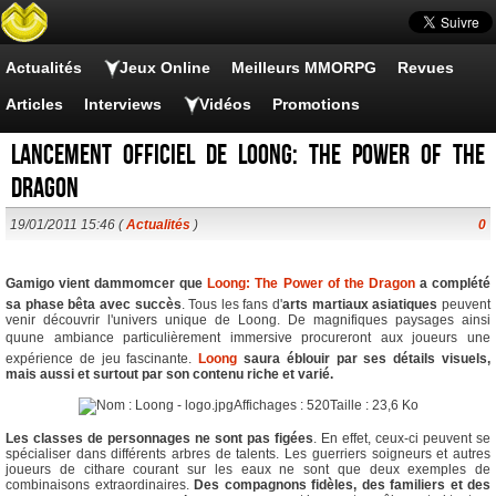
Actualités
Jeux Online
Meilleurs MMORPG
Revues
Articles
Interviews
Vidéos
Promotions
Lancement officiel de Loong: The Power of the
Dragon
19/01/2011 15:46 (
Actualités
)
0
Gamigo vient dammomcer que
Loong: The Power of the Dragon
a complété
sa phase bêta avec succès
. Tous les fans d'
arts martiaux asiatiques
peuvent
venir découvrir l'univers unique de Loong. De magnifiques paysages ainsi
quune ambiance particulièrement immersive procureront aux joueurs une
expérience de jeu fascinante.
Loong
saura éblouir par ses détails visuels,
mais aussi et surtout par son contenu riche et varié.
Les classes de personnages ne sont pas figées
. En effet, ceux-ci peuvent se
spécialiser dans différents arbres de talents. Les guerriers soigneurs et autres
joueurs de cithare courant sur les eaux ne sont que deux exemples de
combinaisons extraordinaires.
Des compagnons fidèles, des familiers et des